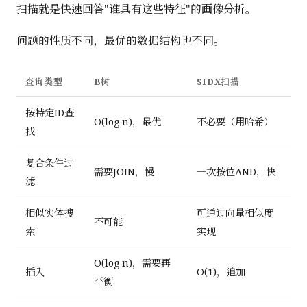
扫描就是快速回答"谁具有这些特征"的画像分析。
问题的性质不同，最优的数据结构也不同。
查询类型
B树
SIDX扫描
按特定ID查
O(log n)，最优
不必要（用哈希）
找
复合条件过
需要JOIN，慢
一次按位AND，快
滤
相似实体搜
可通过向量相似度
不可能
索
实现
O(log n)，需要再
插入
O(1)，追加
平衡