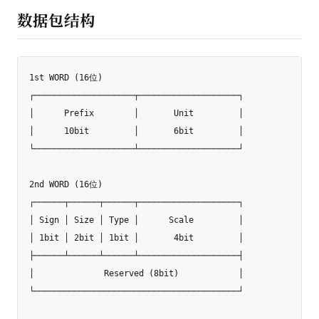
数据包结构
1st WORD (16位)

┌────────────────────┬────────────────────┐

│      Prefix        │       Unit         │

│      10bit         │       6bit         │

└────────────────────┴────────────────────┘

2nd WORD (16位)

┌──────┬──────┬──────┬────────────────────┐

│ Sign │ Size │ Type │      Scale         │

│ 1bit │ 2bit │ 1bit │       4bit         │

├──────┴──────┴──────┴────────────────────┤

│              Reserved (8bit)            │

└─────────────────────────────────────────┘
