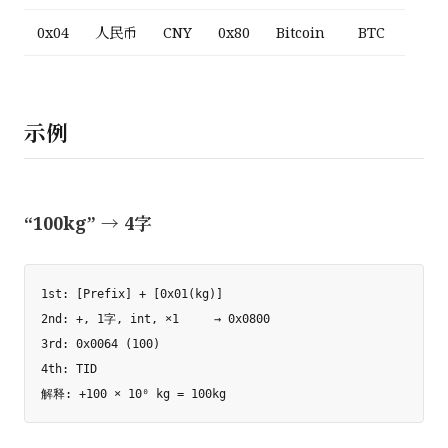
0x04
人民币
CNY
0x80
Bitcoin
BTC
示例
“100kg” → 4字
1st: [Prefix] + [0x01(kg)]

2nd: +, 1字, int, ×1     → 0x0800

3rd: 0x0064 (100)

4th: TID
