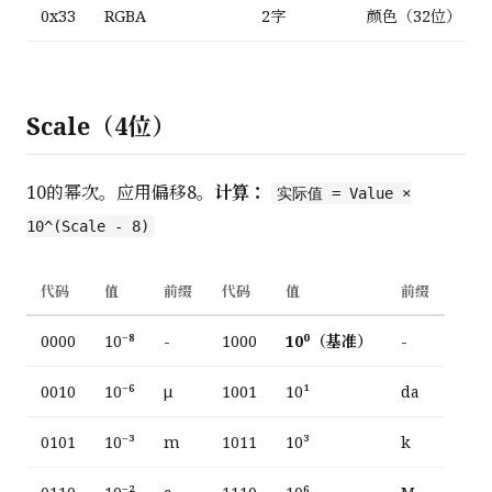
0x33
RGBA
2字
颜色（32位）
Scale（4位）
10的幂次。应用偏移8。
计算：
实际值 = Value ×
10^(Scale - 8)
代码
值
前缀
代码
值
前缀
0000
10⁻⁸
-
1000
10⁰（基准）
-
0010
10⁻⁶
μ
1001
10¹
da
0101
10⁻³
m
1011
10³
k