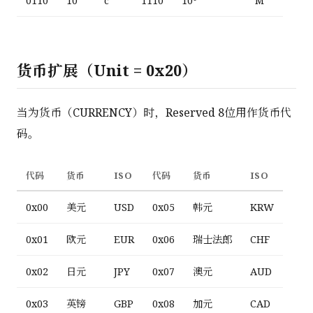
0110
10⁻²
c
1110
10⁶
M
货币扩展（Unit = 0x20）
当为货币（CURRENCY）时，Reserved 8位用作货币代
码。
代码
货币
ISO
代码
货币
ISO
0x00
美元
USD
0x05
韩元
KRW
0x01
欧元
EUR
0x06
瑞士法郎
CHF
0x02
日元
JPY
0x07
澳元
AUD
0x03
英镑
GBP
0x08
加元
CAD