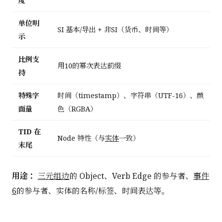
度
单位明
SI 基本/导出 + 非SI（货币、时间等）
示
比例支
用10的幂次表达前缀
持
特殊字
时间（timestamp）、字符串（UTF-16）、颜
面量
色（RGBA）
TID 在
Node 特性（与
实体
一致）
末尾
用途：
三元组边
的 Object、Verb Edge 的参与者、
事件
6
的参与者、实体的名称/标签、时间表达等。