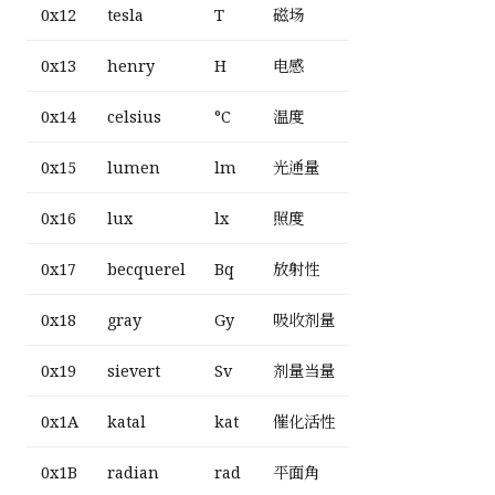
0x12
tesla
T
磁场
0x13
henry
H
电感
0x14
celsius
°C
温度
0x15
lumen
lm
光通量
0x16
lux
lx
照度
0x17
becquerel
Bq
放射性
0x18
gray
Gy
吸收剂量
0x19
sievert
Sv
剂量当量
0x1A
katal
kat
催化活性
0x1B
radian
rad
平面角