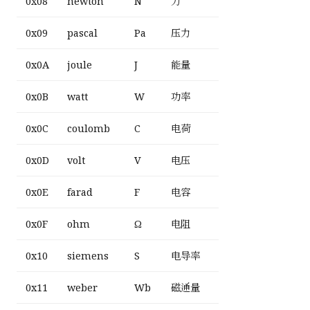
0x08
newton
N
力
0x09
pascal
Pa
压力
0x0A
joule
J
能量
0x0B
watt
W
功率
0x0C
coulomb
C
电荷
0x0D
volt
V
电压
0x0E
farad
F
电容
0x0F
ohm
Ω
电阻
0x10
siemens
S
电导率
0x11
weber
Wb
磁通量