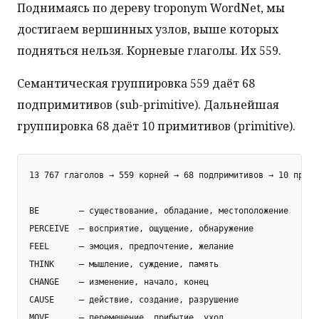
Поднимаясь по дереву troponym WordNet, мы
достигаем вершинных узлов, выше которых
подняться нельзя. Корневые глаголы. Их 559.
Семантическая группировка 559 даёт 68
подпримитивов (sub-primitive). Дальнейшая
группировка 68 даёт 10 примитивов (primitive).
13 767 глаголов → 559 корней → 68 подпримитивов → 10 примит
BE        — существование, обладание, местоположение

PERCEIVE  — восприятие, ощущение, обнаружение

FEEL      — эмоция, предпочтение, желание

THINK     — мышление, суждение, память

CHANGE    — изменение, начало, конец

CAUSE     — действие, создание, разрушение

MOVE      — перемещение, прибытие, уход
