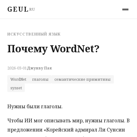
GEUL
RU
ИСКУССТВЕННЫЙ ЯЗЫК
Почему WordNet?
2026-03-01
Джунву Пак
WordNet
глаголы
семантические примитивы
synset
Нужны были глаголы.
Чтобы ИИ мог описывать мир, нужны глаголы. В
предложении «Корейский адмирал Ли Сунсин