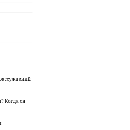
 рассуждений
и? Когда он
и