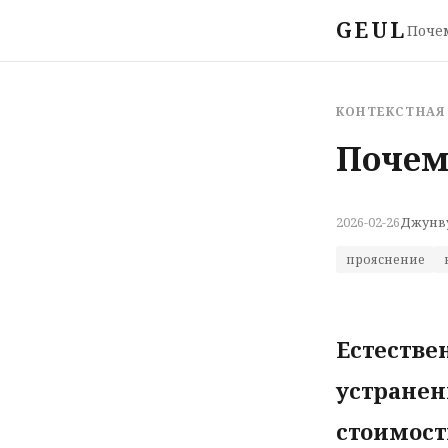
GEUL
Поче
КОНТЕКСТНАЯ
Почем
2026-02-26
Джунв
прояснение
Естестве
устранен
стоимост