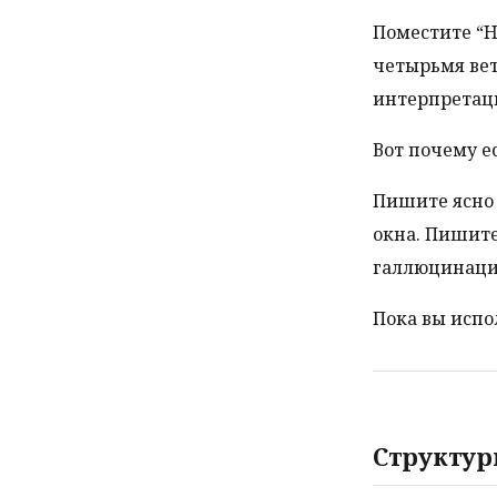
Поместите “He
четырьмя вет
интерпретац
Вот почему е
Пишите ясно 
окна. Пишите
галлюцинаци
Пока вы испо
Структур