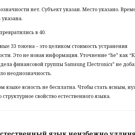
означности нет. Субъект указан. Место указано. Врем
 указана.
превратились в 40.
ые 33 токена – это целиком стоимость устранения
сти. Это не новая информация. Уточнение “he” как “К
дела финансовой группы Samsung Electronics” не доб
ило неоднозначность.
ом языке ясность не бесплатна. Чтобы стать ясным, ну
 структурное свойство естественного языка.
стественный язык неизбежно удлин