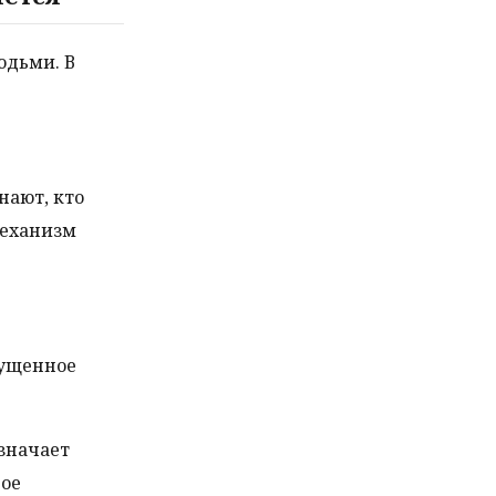
юдьми. В
нают, кто
 механизм
пущенное
.
означает
гое