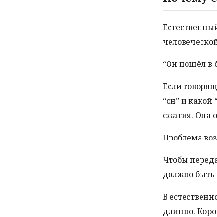
Естественны
человеческой
“Он пошёл в б
Если говорящ
“он” и какой
сжатия. Она 
Проблема воз
Чтобы переда
должно быть 
В естественн
длинно. Коро