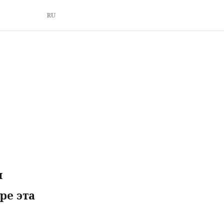
RU
я
ре эта