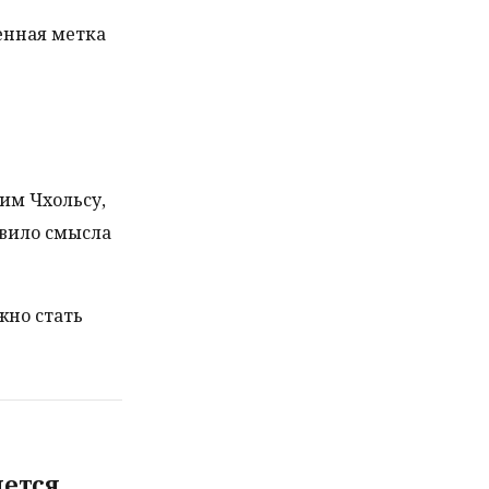
енная метка
им Чхольсу,
авило смысла
жно стать
яется