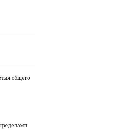
етия общего
а пределами