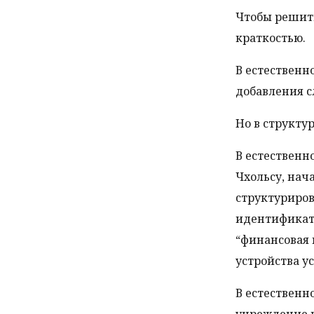
Чтобы решит
краткостью.
В естественн
добавления с
Но в структу
В естественн
Чхольсу, нач
структуриров
идентификат
“финансовая 
устройства у
В естественн