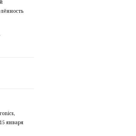
й
елённость
.
onics,
15 января