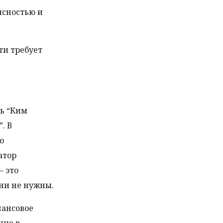
ясностью и
ти требует
ть “Ким
. В
о
атор
– это
ни не нужны.
нансовое