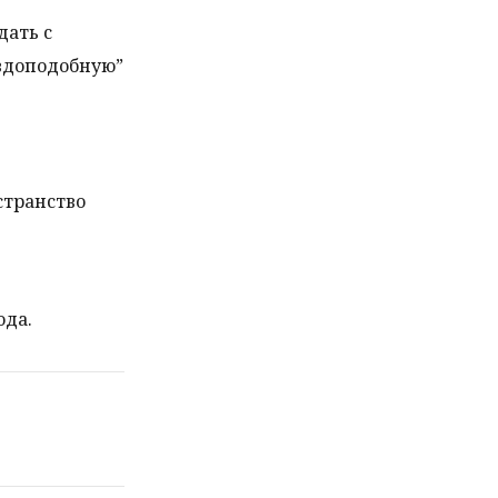
дать с
вдоподобную”
странство
ода.