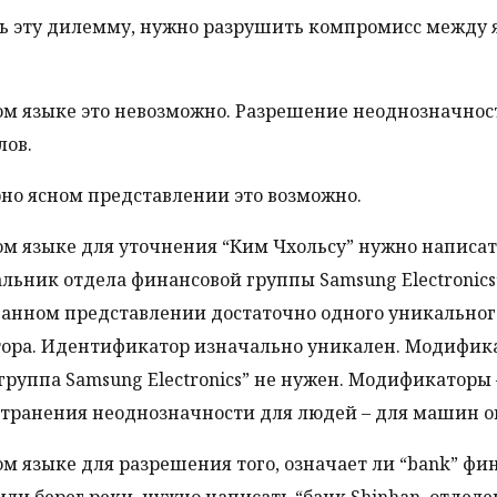
ь эту дилемму, нужно разрушить компромисс между 
ом языке это невозможно. Разрешение неоднозначнос
лов.
рно ясном представлении это возможно.
ом языке для уточнения “Ким Чхольсу” нужно написа
альник отдела финансовой группы Samsung Electronics”
анном представлении достаточно одного уникальног
ора. Идентификатор изначально уникален. Модифик
группа Samsung Electronics” не нужен. Модификаторы 
странения неоднозначности для людей – для машин о
ом языке для разрешения того, означает ли “bank” фи