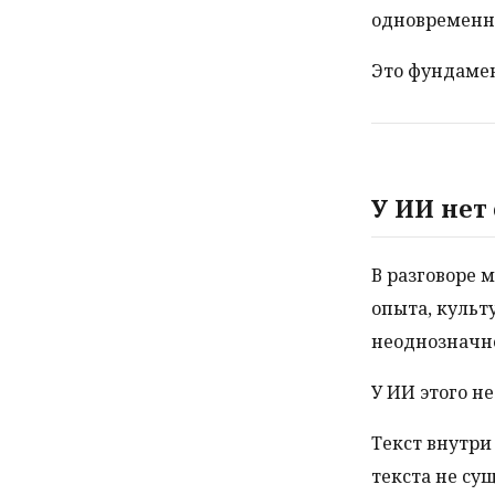
одновременн
Это фундамен
У ИИ нет
В разговоре 
опыта, культ
неоднозначно
У ИИ этого не
Текст внутри 
текста не сущ