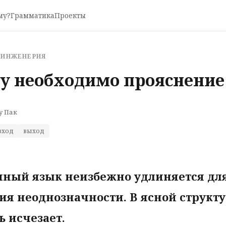
му?
Грамматика
Проекты
 ИНЖЕНЕРИЯ
у необходимо прояснение
у Пак
вход
выход
нный язык неизбежно удлиняется дл
ия неоднозначности. В ясной структу
ь исчезает.