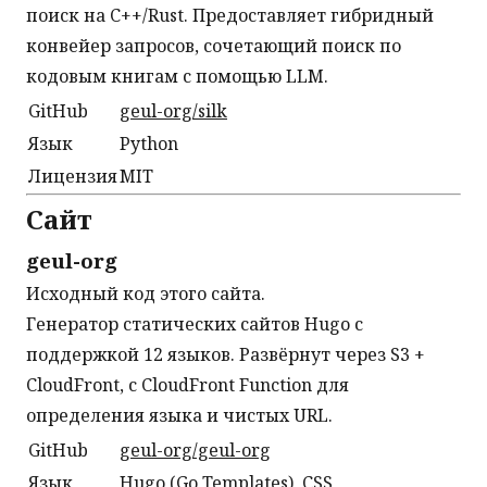
поиск на C++/Rust. Предоставляет гибридный
конвейер запросов, сочетающий поиск по
кодовым книгам с помощью LLM.
GitHub
geul-org/silk
Язык
Python
Лицензия
MIT
Сайт
geul-org
Исходный код этого сайта.
Генератор статических сайтов Hugo с
поддержкой 12 языков. Развёрнут через S3 +
CloudFront, с CloudFront Function для
определения языка и чистых URL.
GitHub
geul-org/geul-org
Язык
Hugo (Go Templates), CSS