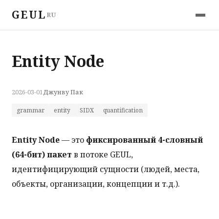
GEUL
RU
Entity Node
2026-03-01
Джунву Пак
grammar
entity
SIDX
quantification
Entity Node
— это
фиксированный 4-словный
(64-бит) пакет
в потоке GEUL,
идентифицирующий сущности (людей, места,
объекты, организации, концепции и т.д.).