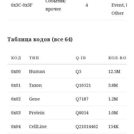
События/
0x3C-0x3F
4
Event, Elec
прочее
Other
Таблица кодов (все 64)
КОД
ТИП
Q-ID
КОЛ-ВО
0x00
Human
Q5
12.5M
0x01
Taxon
Q16521
3.8M
0x02
Gene
Q7187
1.2M
0x03
Protein
Q8054
1.0M
0x04
CellLine
Q21014462
154K