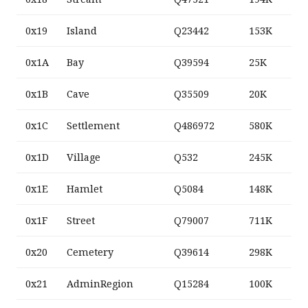
0x19
Island
Q23442
153K
0x1A
Bay
Q39594
25K
0x1B
Cave
Q35509
20K
0x1C
Settlement
Q486972
580K
0x1D
Village
Q532
245K
0x1E
Hamlet
Q5084
148K
0x1F
Street
Q79007
711K
0x20
Cemetery
Q39614
298K
0x21
AdminRegion
Q15284
100K