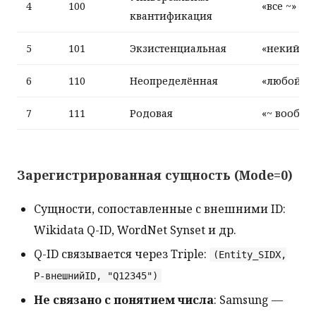
4
100
«все ~»
квантификация
5
101
Экзистенциальная
«некий ~»
6
110
Неопределённая
«любой ~»
7
111
Родовая
«~ вообще
Зарегистрированная сущность (Mode=0)
Сущности, сопоставленные с внешними ID:
Wikidata Q-ID, WordNet Synset и др.
Q-ID связывается через Triple:
(Entity_SIDX,
P-внешнийID, "Q12345")
Не связано с понятием числа
: Samsung —