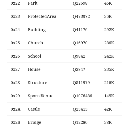
0x22
Park
Q22698
45K
0x23
ProtectedArea
Q473972
35K
0x24
Building
Q41176
292K
0x25
Church
Q16970
286K
0x26
School
Q9842
242K
0x27
House
Q3947
235K
0x28
Structure
Q811979
216K
0x29
SportsVenue
Q1076486
145K
0x2A
Castle
Q23413
42K
0x2B
Bridge
Q12280
38K