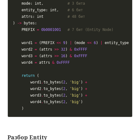
    mode: int,           
# 3 бита
    entity_type: int,    
# 6 бит
    attrs: int           
# 48 бит
) 
->
    PREFIX 
=
0b0001001
# 7 бит (Entity Node)
    word1 
=
 (PREFIX 
<<
9
) 
|
 (mode 
<<
6
) 
|
    word2 
=
 (attrs 
>>
32
) 
&
0xFFFF
    word3 
=
 (attrs 
>>
16
) 
&
0xFFFF
    word4 
=
 attrs 
&
0xFFFF
return
        word1
.
to_bytes(
2
, 
'big'
) 
+
        word2
.
to_bytes(
2
, 
'big'
) 
+
        word3
.
to_bytes(
2
, 
'big'
) 
+
        word4
.
to_bytes(
2
, 
'big'
Разбор Entity