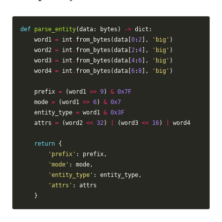
def
parse_entity
(data: bytes) 
->
    word1 
=
 int
.
from_bytes(data[
0
:
2
], 
'big'
    word2 
=
 int
.
from_bytes(data[
2
:
4
], 
'big'
    word3 
=
 int
.
from_bytes(data[
4
:
6
], 
'big'
    word4 
=
 int
.
from_bytes(data[
6
:
8
], 
'big'
    prefix 
=
 (word1 
>>
9
) 
&
0x7F
    mode 
=
 (word1 
>>
6
) 
&
0x7
    entity_type 
=
 word1 
&
0x3F
    attrs 
=
 (word2 
<<
32
) 
|
 (word3 
<<
16
) 
|
return
'prefix'
'mode'
'entity_type'
'attrs'