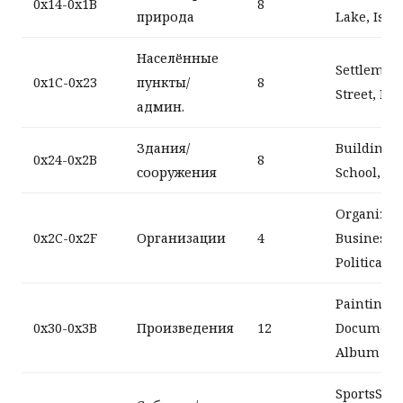
0x14-0x1B
8
природа
Lake, Isla
Населённые
Settlement
0x1C-0x23
пункты/
8
Street, Par
админ.
Здания/
Building, 
0x24-0x2B
8
сооружения
School, Br
Organizati
0x2C-0x2F
Организации
4
Business,
PoliticalPa
Painting,
0x30-0x3B
Произведения
12
Document,
Album
SportsSeas