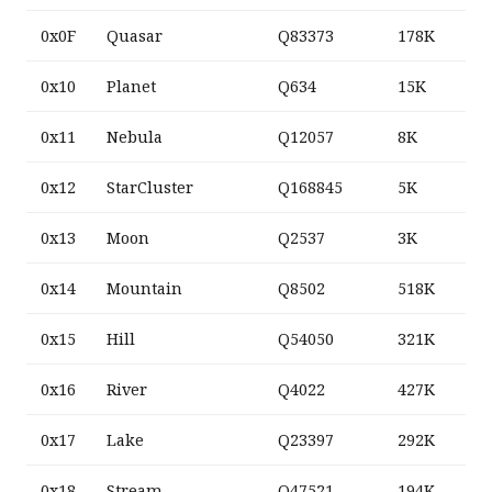
0x0F
Quasar
Q83373
178K
0x10
Planet
Q634
15K
0x11
Nebula
Q12057
8K
0x12
StarCluster
Q168845
5K
0x13
Moon
Q2537
3K
0x14
Mountain
Q8502
518K
0x15
Hill
Q54050
321K
0x16
River
Q4022
427K
0x17
Lake
Q23397
292K
0x18
Stream
Q47521
194K