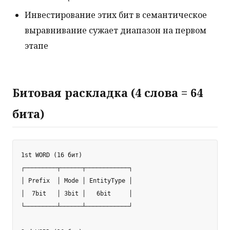
Инвестирование этих бит в семантическое
выравнивание сужает диапазон на первом
этапе
Битовая раскладка (4 слова = 64
бита)
1st WORD (16 бит)

┌─────────┬──────┬────────────┐

│ Prefix  │ Mode │ EntityType │

│  7bit   │ 3bit │   6bit     │

└─────────┴──────┴────────────┘
