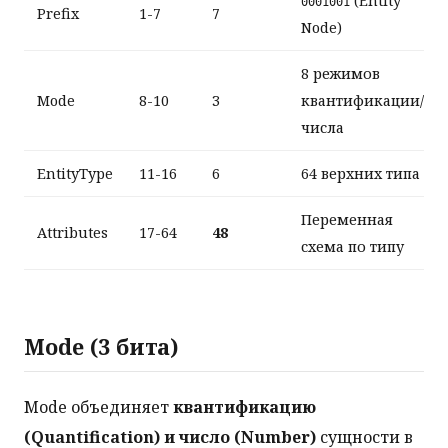
(Entity
0001001
Prefix
1-7
7
Node)
8 режимов
Mode
8-10
3
квантификации/
числа
EntityType
11-16
6
64 верхних типа
Переменная
Attributes
17-64
48
схема по типу
Mode (3 бита)
Mode объединяет
квантификацию
(Quantification) и число (Number)
сущности в