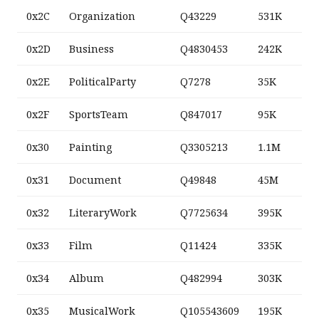
0x2C
Organization
Q43229
531K
0x2D
Business
Q4830453
242K
0x2E
PoliticalParty
Q7278
35K
0x2F
SportsTeam
Q847017
95K
0x30
Painting
Q3305213
1.1M
0x31
Document
Q49848
45M
0x32
LiteraryWork
Q7725634
395K
0x33
Film
Q11424
335K
0x34
Album
Q482994
303K
0x35
MusicalWork
Q105543609
195K