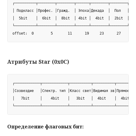
┌──────────┬────────┬────────┬──────┬────────┬────────┬───
│ Подкласс │Профес. │Гражд.  │ Эпоха│Декада  │  Пол   │Изв
│  5bit    │  6bit  │  8bit  │ 4bit │  4bit  │  2bit  │  3
└──────────┴────────┴────────┴──────┴────────┴────────┴───
Атрибуты Star (0x0C)
┌────────────┬────────────┬──────────┬──────────┬────────┬
│Созвездие   │Спектр. тип │Класс свет│Видимая зв│Прямое в│
│   7bit     │    4bit    │   3bit   │  4bit    │  4bit  │
Определение флаговых бит: