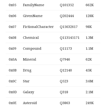
0x05
FamilyName
Q101352
662K
0x06
GivenName
Q202444
128K
0x07
FictionalCharacter
Q15632617
98K
0x08
Chemical
Q113145171
1.3M
0x09
Compound
Q11173
1.1M
0x0A
Mineral
Q7946
62K
0x0B
Drug
Q12140
45K
0x0C
Star
Q523
3.6M
0x0D
Galaxy
Q318
2.1M
0x0E
Asteroid
Q3863
249K