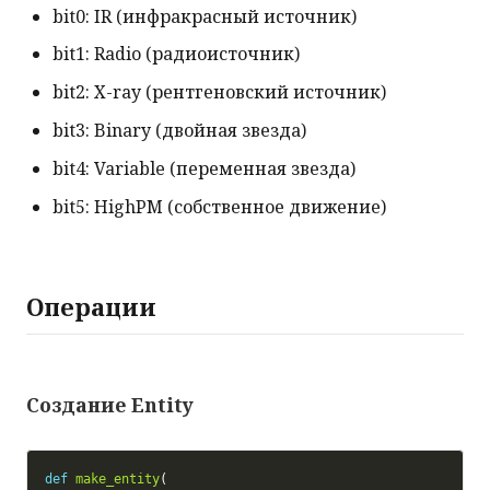
bit0: IR (инфракрасный источник)
bit1: Radio (радиоисточник)
bit2: X-ray (рентгеновский источник)
bit3: Binary (двойная звезда)
bit4: Variable (переменная звезда)
bit5: HighPM (собственное движение)
Операции
Создание Entity
def
make_entity