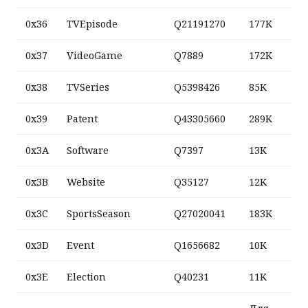
0x36
TVEpisode
Q21191270
177K
0x37
VideoGame
Q7889
172K
0x38
TVSeries
Q5398426
85K
0x39
Patent
Q43305660
289K
0x3A
Software
Q7397
13K
0x3B
Website
Q35127
12K
0x3C
SportsSeason
Q27020041
183K
0x3D
Event
Q1656682
10K
0x3E
Election
Q40231
11K