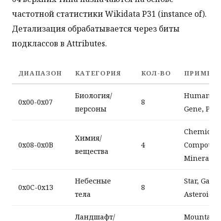
частотной статистики Wikidata P31 (instance of).
Детализация обрабатывается через биты
подклассов в Attributes.
ДИАПАЗОН
КАТЕГОРИЯ
КОЛ-ВО
ПРИМЕР
Биология/
Human, T
0x00-0x07
8
персоны
Gene, Prot
Chemical,
Химия/
0x08-0x0B
4
Compound
вещества
Mineral, 
Небесные
Star, Galax
0x0C-0x13
8
тела
Asteroid, 
Ландшафт/
Mountain, 