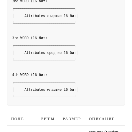
2nd WORD (16 бит)

┌─────────────────────────────┐

│     Attributes старшие 16 бит│

└─────────────────────────────┘

3rd WORD (16 бит)

┌─────────────────────────────┐

│     Attributes средние 16 бит│

└─────────────────────────────┘

4th WORD (16 бит)

┌─────────────────────────────┐

│     Attributes младшие 16 бит│

ПОЛЕ
БИТЫ
РАЗМЕР
ОПИСАНИЕ