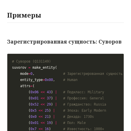
Примеры
Зарегистрированная сущность: Суворов
# Суворов (Q131149)
suvorov 
=
    mode
=
0
,              
# Зарегистрированная сущность
    entity_type
=
0x00
,    
# Human
    attrs
=
        (
0x06
<<
43
) 
|
# Подкласс: Military
        (
0x01
<<
37
) 
|
# Профессия: General
        (
0x52
<<
29
) 
|
# Гражданство: Russia
        (
0x5
<<
25
) 
|
# Эпоха: Early Modern
        (
0x0
<<
21
) 
|
# Декада: 1730s
        (
0x01
<<
19
) 
|
# Пол: Male
        (
0x7
<<
16
)      
# Известность: 1000+