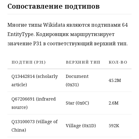
Сопоставление подтипов
Многие типы Wikidata являются подтипами 64
EntityType. Кодировщик маршрутизирует
значение P31 в соответствующий верхний тип.
ПОДТИП (P31)
ВЕРХНИЙ ТИП
КОЛ-ВО
Q13442814 (scholarly
Document
45.2M
article)
(0x31)
Q67206691 (infrared
Star (0x0C)
2.6M
source)
Q13100073 (village of
Village (0x1D)
592K
China)