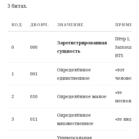
3 битах.
КОД
ДВОИЧ.
ЗНАЧЕНИЕ
ПРИМЕР
Пётр I,
Зарегистрированная
0
000
Samsung,
сущность
BTS
Определённое
«тот
1
001
единственное
человек»
«те
2
010
Определённое малое
несколько
Определённое
3
011
«те люди»
множественное
Универсальная