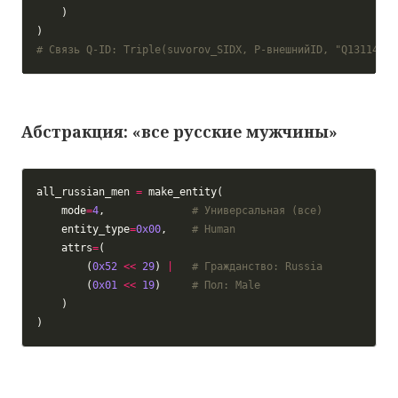
# Связь Q-ID: Triple(suvorov_SIDX, P-внешнийID, "Q131149")
Абстракция: «все русские мужчины»
all_russian_men 
=
    mode
=
4
,              
# Универсальная (все)
    entity_type
=
0x00
,    
# Human
    attrs
=
        (
0x52
<<
29
) 
|
# Гражданство: Russia
        (
0x01
<<
19
)     
# Пол: Male