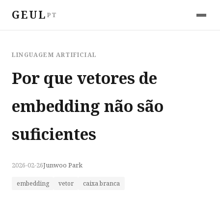
GEUL
PT
LINGUAGEM ARTIFICIAL
Por que vetores de
embedding não são
suficientes
2026-02-26
Junwoo Park
embedding
vetor
caixa branca