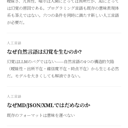
曖昧さ、冗長性、暗示は人間にとっては長所だが、AIにとって
は幻覚の原因である。プログラミング言語も既存の意味表現体
系も答えではない。六つの条件を同時に満たす新しい人工言語
が必要だ。
人工言語
なぜ自然言語は幻覚を生むのか?
幻覚はLLMのバグではない——自然言語の4つの構造的欠陥
（曖昧性・出所不在・確信度不在・時点不在）から生じる必然
だ。モデルを大きくしても解消できない。
人工言語
なぜMD/JSON/XMLではだめなのか
既存のフォーマットは意味を運べない