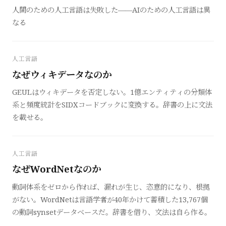
人間のための人工言語は失敗した——AIのための人工言語は異
なる
人工言語
なぜウィキデータなのか
GEULはウィキデータを否定しない。1億エンティティの分類体
系と頻度統計をSIDXコードブックに変換する。辞書の上に文法
を載せる。
人工言語
なぜWordNetなのか
動詞体系をゼロから作れば、漏れが生じ、恣意的になり、根拠
がない。WordNetは言語学者が40年かけて蓄積した13,767個
の動詞synsetデータベースだ。辞書を借り、文法は自ら作る。