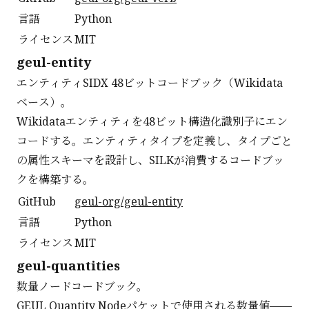
言語
Python
ライセンス
MIT
geul-entity
エンティティSIDX 48ビットコードブック（Wikidata
ベース）。
Wikidataエンティティを48ビット構造化識別子にエン
コードする。エンティティタイプを定義し、タイプごと
の属性スキーマを設計し、SILKが消費するコードブッ
クを構築する。
GitHub
geul-org/geul-entity
言語
Python
ライセンス
MIT
geul-quantities
数量ノードコードブック。
GEUL Quantity Nodeパケットで使用される数量値——