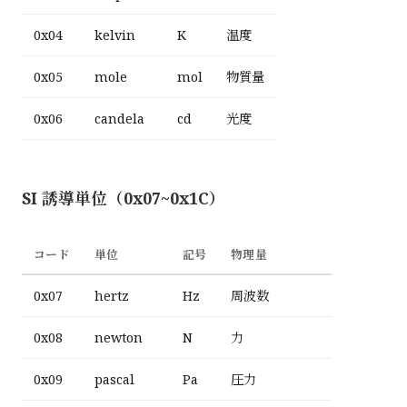
0x04
kelvin
K
温度
0x05
mole
mol
物質量
0x06
candela
cd
光度
SI 誘導単位（0x07~0x1C）
コード
単位
記号
物理量
0x07
hertz
Hz
周波数
0x08
newton
N
力
0x09
pascal
Pa
圧力