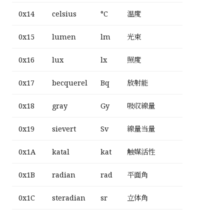
0x14
celsius
°C
温度
0x15
lumen
lm
光束
0x16
lux
lx
照度
0x17
becquerel
Bq
放射能
0x18
gray
Gy
吸収線量
0x19
sievert
Sv
線量当量
0x1A
katal
kat
触媒活性
0x1B
radian
rad
平面角
0x1C
steradian
sr
立体角