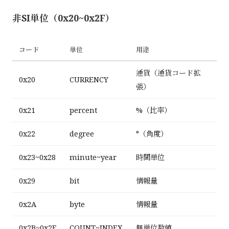
非SI単位（0x20~0x2F）
コード
単位
用途
通貨（通貨コード拡
0x20
CURRENCY
張）
0x21
percent
%（比率）
0x22
degree
°（角度）
0x23~0x28
minute~year
時間単位
0x29
bit
情報量
0x2A
byte
情報量
0x2B~0x2F
COUNT~INDEX
無単位数値