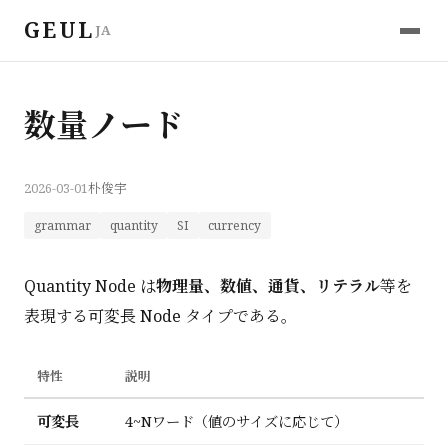
GEUL
JA
数量ノード
2026-03-01
朴俊宇
grammar
quantity
SI
currency
Quantity Node は
物理量、数値、通貨、リテラル
等を
表現する可変長 Node タイプである。
特性
説明
可変長
4~Nワード（値のサイズに応じて）