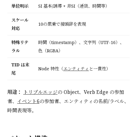
単位明示
SI 基本/誘導 + 非SI（通貨、時間等）
スケール
10の累乗で接頭辞を表現
対応
特殊リテ
時間（timestamp）、文字列（UTF-16）、
ラル
色（RGBA）
TID は末
Node 特性（
エンティティ
と一貫性）
尾
用途：
トリプルエッジ
の Object、Verb Edge の参加
者、
イベント6
の参加者、エンティティの名前/ラベル、
時間表現等。