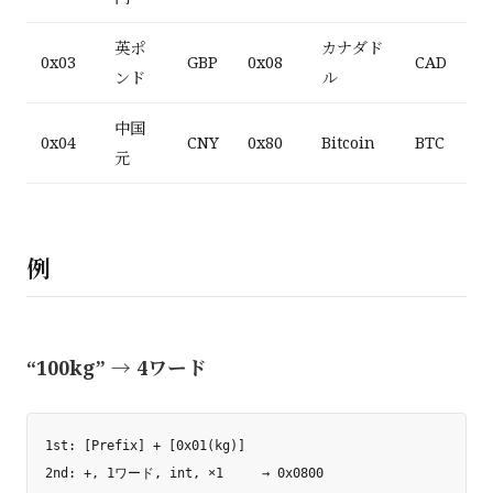
英ポ
カナダド
0x03
GBP
0x08
CAD
ンド
ル
中国
0x04
CNY
0x80
Bitcoin
BTC
元
例
“100kg” → 4ワード
1st: [Prefix] + [0x01(kg)]

2nd: +, 1ワード, int, ×1     → 0x0800
