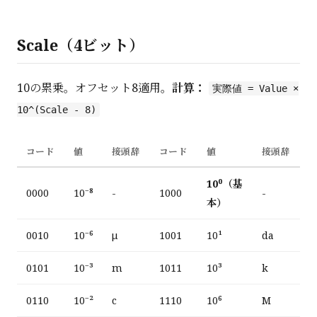
Scale（4ビット）
10の累乗。オフセット8適用。
計算：
実際値 = Value ×
10^(Scale - 8)
コード
値
接頭辞
コード
値
接頭辞
10⁰（基
0000
10⁻⁸
-
1000
-
本）
0010
10⁻⁶
μ
1001
10¹
da
0101
10⁻³
m
1011
10³
k
0110
10⁻²
c
1110
10⁶
M