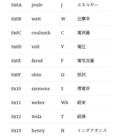
0x0A
joule
J
エネルギー
0x0B
watt
W
仕事率
0x0C
coulomb
C
電荷量
0x0D
volt
V
電圧
0x0E
farad
F
電気容量
0x0F
ohm
Ω
抵抗
0x10
siemens
S
導電率
0x11
weber
Wb
磁束
0x12
tesla
T
磁場
0x13
henry
H
インダクタンス