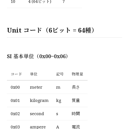
10
4 (64ビット)
7
Unit コード（6ビット = 64種）
SI 基本単位（0x00~0x06）
コード
単位
記号
物理量
0x00
meter
m
長さ
0x01
kilogram
kg
質量
0x02
second
s
時間
0x03
ampere
A
電流