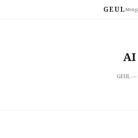
GEUL
Meng
AI
GEUL — 