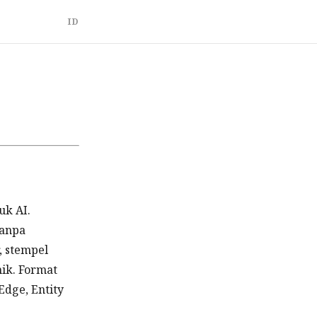
ID
uk AI.
tanpa
, stempel
nik. Format
Edge, Entity