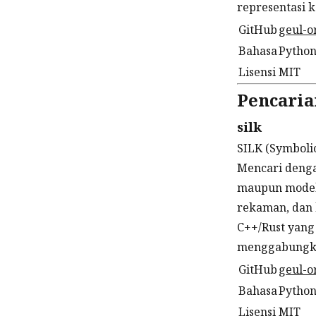
representasi 
GitHub
geul-o
Bahasa
Pytho
Lisensi
MIT
Pencaria
silk
SILK (Symboli
Mencari denga
maupun model 
rekaman, dan 
C++/Rust yang
menggabungka
GitHub
geul-o
Bahasa
Pytho
Lisensi
MIT