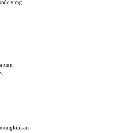
 kode yang
atuan,
e.
memungkinkan