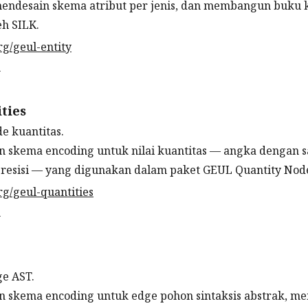
, mendesain skema atribut per jenis, dan membangun buku
eh SILK.
rg/geul-entity
n
ties
e kuantitas.
n skema encoding untuk nilai kuantitas — angka dengan s
presisi — yang digunakan dalam paket GEUL Quantity Nod
rg/geul-quantities
n
e AST.
n skema encoding untuk edge pohon sintaksis abstrak, 