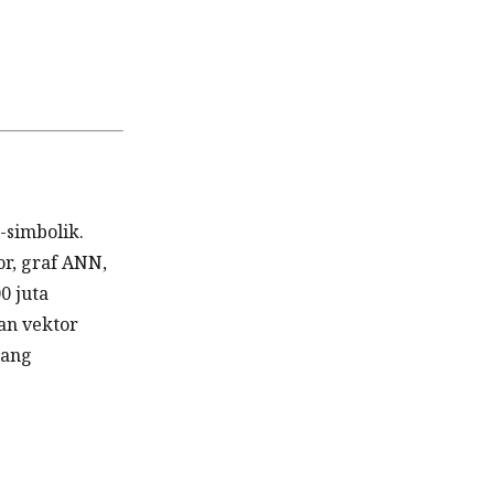
-simbolik.
r, graf ANN,
0 juta
an vektor
yang