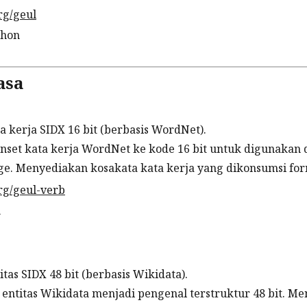
rg/geul
thon
asa
 kerja SIDX 16 bit (berbasis WordNet).
set kata kerja WordNet ke kode 16 bit untuk digunakan 
e. Menyediakan kosakata kata kerja yang dikonsumsi form
rg/geul-verb
n
tas SIDX 48 bit (berbasis Wikidata).
ntitas Wikidata menjadi pengenal terstruktur 48 bit. Me