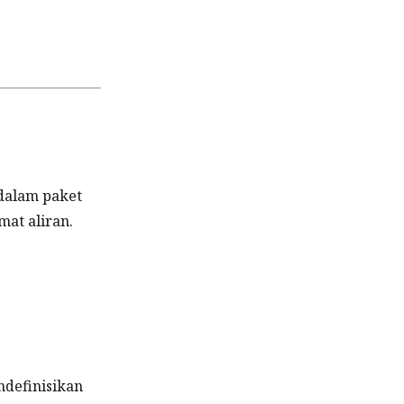
dalam paket
at aliran.
ndefinisikan