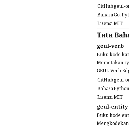
GitHub
geul-o
Bahasa
Go, Py
Lisensi
MIT
Tata Bah
geul-verb
Buku kode kata
Memetakan syn
GEUL Verb Edg
GitHub
geul-o
Bahasa
Pytho
Lisensi
MIT
geul-entity
Buku kode enti
Mengkodekan e