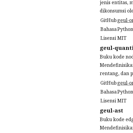
jenis entitas
dikonsumsi ol
GitHub
geul-o
Bahasa
Pytho
Lisensi
MIT
geul-quanti
Buku kode nod
Mendefinisika
rentang, dan 
GitHub
geul-o
Bahasa
Pytho
Lisensi
MIT
geul-ast
Buku kode edg
Mendefinisika