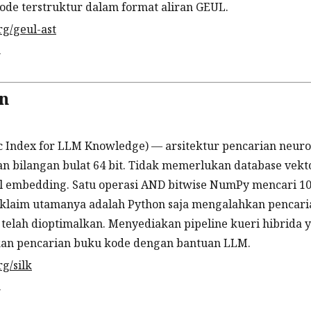
kode terstruktur dalam format aliran GEUL.
rg/geul-ast
n
n
c Index for LLM Knowledge) — arsitektur pencarian neuro
n bilangan bulat 64 bit. Tidak memerlukan database vekto
embedding. Satu operasi AND bitwise NumPy mencari 10
klaim utamanya adalah Python saja mengalahkan pencari
 telah dioptimalkan. Menyediakan pipeline kueri hibrida 
n pencarian buku kode dengan bantuan LLM.
rg/silk
n