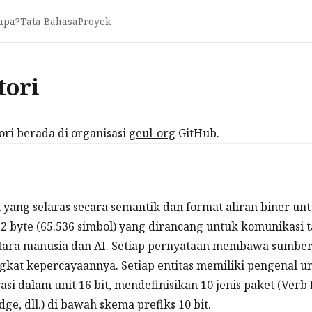
apa?
Tata Bahasa
Proyek
tori
ori berada di organisasi
geul-org
GitHub.
yang selaras secara semantik dan format aliran biner unt
 2 byte (65.536 simbol) yang dirancang untuk komunikasi 
tara manusia dan AI. Setiap pernyataan membawa sumber
ngkat kepercayaannya. Setiap entitas memiliki pengenal u
asi dalam unit 16 bit, mendefinisikan 10 jenis paket (Verb 
dge, dll.) di bawah skema prefiks 10 bit.