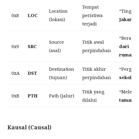
Tempat
Location
“Tinggal
0x8
LOC
peristiwa
(lokasi)
Jakarta
”
terjadi
“Berangk
Source
Titik awal
0x9
SRC
dari
(asal)
perpindahan
rumah
”
Destination
Titik akhir
“Pergi
k
0xA
DST
(tujuan)
perpindahan
sekolah
Titik yang
“Melewat
0xB
PTH
Path (jalur)
dilalui
taman
”
Kausal (Causal)