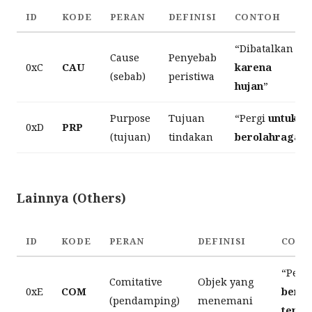
ID
KODE
PERAN
DEFINISI
CONTOH
“Dibatalkan
Cause
Penyebab
0xC
CAU
karena
(sebab)
peristiwa
hujan
”
Purpose
Tujuan
“Pergi
untuk
0xD
PRP
(tujuan)
tindakan
berolahraga
”
Lainnya (Others)
ID
KODE
PERAN
DEFINISI
CONT
“Pergi
Comitative
Objek yang
0xE
COM
bers
(pendamping)
menemani
tema