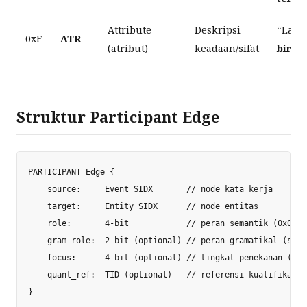
Attribute
Deskripsi
“Lang
0xF
ATR
(atribut)
keadaan/sifat
biru
”
Struktur Participant Edge
PARTICIPANT Edge {

    source:     Event SIDX       // node kata kerja

    target:     Entity SIDX      // node entitas

    role:       4-bit            // peran semantik (0x0~0xF
    gram_role:  2-bit (optional) // peran gramatikal (subj
    focus:      4-bit (optional) // tingkat penekanan (0~1
    quant_ref:  TID (optional)   // referensi kualifikator
