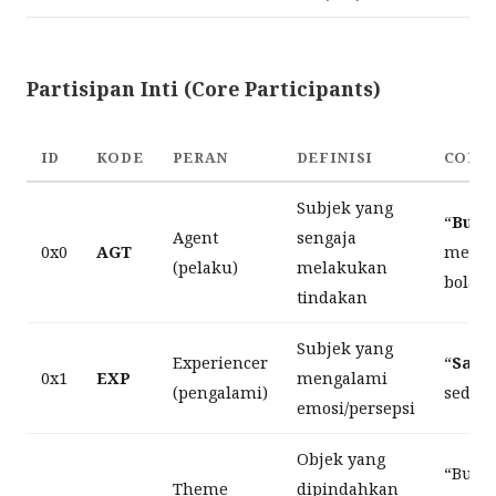
Partisipan Inti (Core Participants)
ID
KODE
PERAN
DEFINISI
CONT
Subjek yang
“
Budi
Agent
sengaja
0x0
AGT
mene
(pelaku)
melakukan
bola”
tindakan
Subjek yang
Experiencer
“
Sari
0x1
EXP
mengalami
(pengalami)
sedih”
emosi/persepsi
Objek yang
“Budi
Theme
dipindahkan