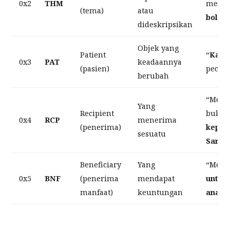
0x2
THM
mene
(tema)
atau
bola
”
dideskripsikan
Objek yang
Patient
“
Kaca
0x3
PAT
keadaannya
(pasien)
pecah
berubah
“Memb
Yang
Recipient
buku
0x4
RCP
menerima
(penerima)
kepad
sesuatu
Sari
”
Beneficiary
Yang
“Memb
0x5
BNF
(penerima
mendapat
untuk
manfaat)
keuntungan
anak
”