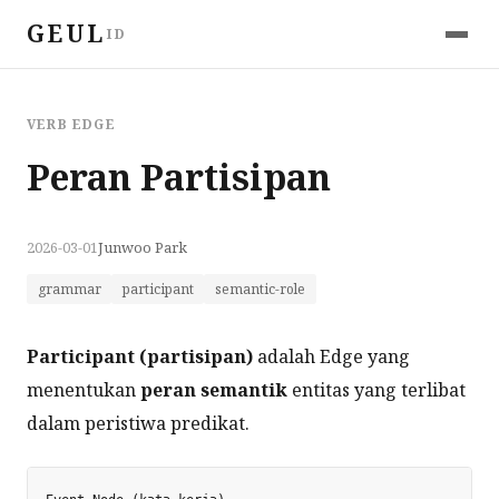
GEUL
ID
VERB EDGE
Peran Partisipan
2026-03-01
Junwoo Park
grammar
participant
semantic-role
Participant (partisipan)
adalah Edge yang
menentukan
peran semantik
entitas yang terlibat
dalam peristiwa predikat.