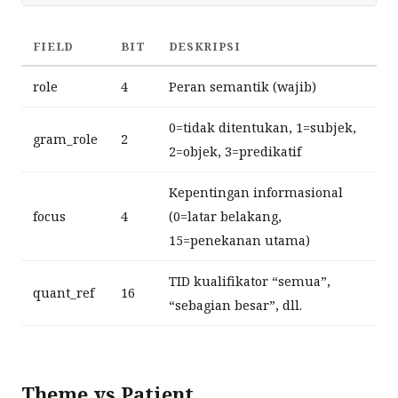
FIELD
BIT
DESKRIPSI
role
4
Peran semantik (wajib)
0=tidak ditentukan, 1=subjek,
gram_role
2
2=objek, 3=predikatif
Kepentingan informasional
focus
4
(0=latar belakang,
15=penekanan utama)
TID kualifikator “semua”,
quant_ref
16
“sebagian besar”, dll.
Theme vs Patient