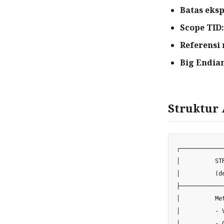
Batas ekspl
Scope TID:
Referensi 
Big Endia
Struktur 
┌────────────
│          ST
│          (d
├────────────
│          Me
│          - 
│          - 