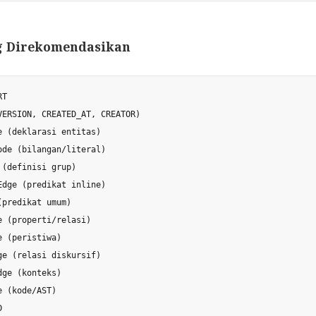
g Direkomendasikan
T

VERSION, CREATED_AT, CREATOR)

e (deklarasi entitas)

ode (bilangan/literal)

(definisi grup)

Edge (predikat inline)

predikat umum)

e (properti/relasi)

 (peristiwa)

ge (relasi diskursif)

ge (konteks)

 (kode/AST)
