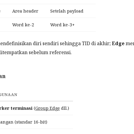
e
Area header
Setelah payload
Word ke-2
Word ke-3+
ndefinisikan diri sendiri sehingga TID di akhir;
Edge
mer
ditempatkan sebelum referensi.
an
GUNAAN
ker terminasi
(
Group Edge
dll.)
angan (standar 16-bit)