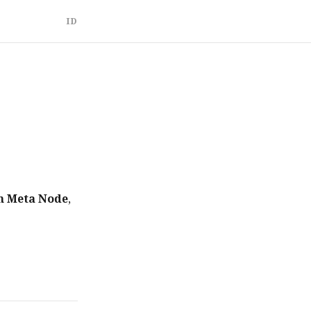
ID
n Meta Node
,