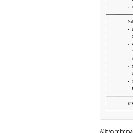
│          - 
├────────────
│          Pa
│          - 
│          - 
│          - 
│          - 
│          - 
│          - 
│          - 
│          - 
│          - 
├────────────
│          ST
Aliran minima