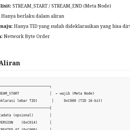
isit:
STREAM_START / STREAM_END (Meta Node)
Hanya berlaku dalam aliran
maju:
Hanya TID yang sudah dideklarasikan yang bisa dir
n:
Network Byte Order
Aliran
─────────────────────────┐

REAM_START               │  ← wajib (Meta Node)

eklarasi lebar TID)       │     0xC000 (TID 16-bit)

─────────────────────────┤

tadata (opsional)        │

VERSION    (0xC014)      │

CREATED_AT (0xC008)      │
