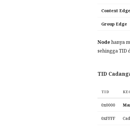
Context Edg
Group Edge
Node
hanya me
sehingga TID 
TID Cadang
TID
KE
0x0000
Mar
0xFFFF
Cad