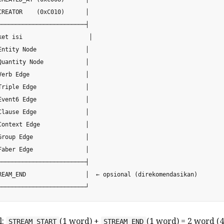
CREATOR    (0xC010)      │

─────────────────────────┤

ket isi                   │

Entity Node              │

Quantity Node            │

Verb Edge                │

Triple Edge              │

Event6 Edge              │

Clause Edge              │

Context Edge             │

Group Edge               │

Faber Edge               │

─────────────────────────┤

REAM_END                 │  ← opsional (direkomendasikan)

l:
(1 word) +
(1 word) = 2 word (4
STREAM_START
STREAM_END