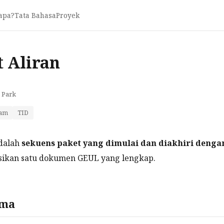
apa?
Tata Bahasa
Proyek
 Aliran
 Park
eam
TID
dalah
sekuens paket yang dimulai dan diakhiri denga
sikan satu dokumen GEUL yang lengkap.
ama