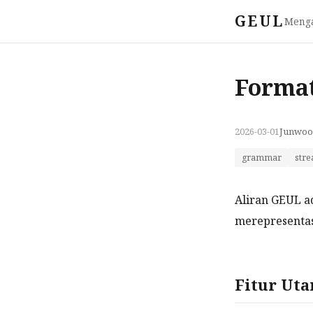
GEUL
Meng
Format
2026-03-01
Junwoo
grammar
str
Aliran GEUL a
merepresenta
Fitur Ut