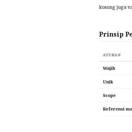
kosong juga va
Prinsip P
ATURAN
Wajib
Unik
Scope
Referensi ma