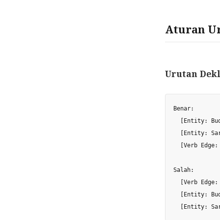
Aturan U
Urutan Dekl
Benar:

  [Entity: Bud
  [Entity: Sar
  [Verb Edge:
Salah:

  [Verb Edge:
  [Entity: Bud