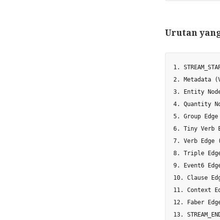
Urutan yan
1. STREAM_STAR
2. Metadata (
3. Entity Nod
4. Quantity N
5. Group Edge 
6. Tiny Verb 
7. Verb Edge (
8. Triple Edg
9. Event6 Edge
10. Clause Ed
11. Context Ed
12. Faber Edge