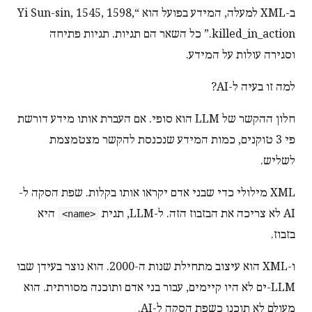
ב-XML למעלה, המידע בפועל הוא “Yi Sun-sin, 1545, 1598,
killed_in_action.” כל השאר הם תגיות. תגיות פתיחה
וסגירה עולות על המידע.
למה זו בעיה ל-AI?
חלון ההקשר של LLM הוא סופי. אם העברת אותו מידע דורשת
פי 3 טוקנים, כמות המידע שנכנסת להקשר מצטמצמת
לשליש.
XML מילולי כדי שבני אדם יקראו אותו בקלות. שפת הסקה ל-
AI לא צריכה את הבזבוז הזה. ל-LLM, תגית
היא
<name>
בזבוז.
ו-XML הוא עיצוב מתחילת שנות ה-2000. הוא נוצר בעידן שבו
LLM-ים לא היו קיימים, עבור בני אדם ותוכנה מסורתית. הוא
מעולם לא תוכנן כשפת הסקה ל-AI.