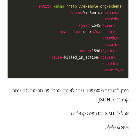
>
xmlns=
"http://example.org/schema"
<entity
Yi Sun-sin
</name>
<name>
<birth>
1545
</year>
<year>
lunar
</calendar>
<calendar>
</birth>
<death>
1598
</year>
<year>
killed_in_action
</cause>
<cause>
</death>
</entity>
ניתן להגדיר משמעות. ניתן לאכוף מבנה עם סכמות. זה יותר
קפדני מ-JSON.
אבל ל-XML יש בעיה קטלנית.
הוא מילולי.