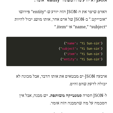
JSON לא יודע מה המפתח “entity” אומר.
האדם שיצר את ה-JSON הזה יודע ש-“entity” פירושו
“אובייקט.” ב-JSON של אדם אחר, אותו מושג יכול להיות
“name,” “subject” או “item.”
}

: 
"Yi Sun-sin"
"name"
{
}

: 
"Yi Sun-sin"
"subject"
{
}

: 
"Yi Sun-sin"
"item"
{
}

: 
"Yi Sun-sin"
"entity"
{
ארבעה JSON-ים מבטאים את אותו הדבר, אבל מכונה לא
יכולה לדעת שהם זהים.
ל-JSON חסרה
סמנטיקה משותפת.
יש מבנה, אבל אין
הסכמה על מה שהמבנה הזה אומר.