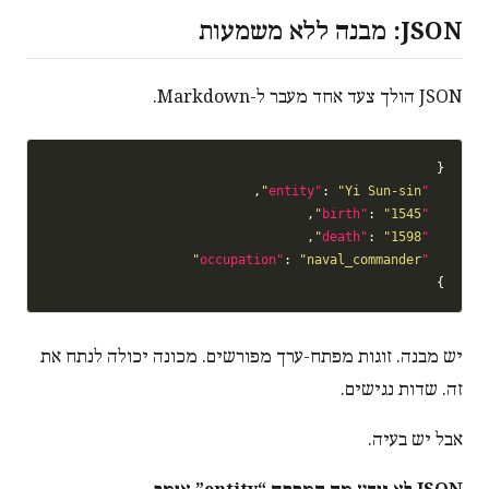
JSON: מבנה ללא משמעות
JSON הולך צעד אחד מעבר ל-Markdown.
{

,

: 
"Yi Sun-sin"
"entity"
,

: 
"1545"
"birth"
,

: 
"1598"
"death"
: 
"naval_commander"
"occupation"
}

יש מבנה. זוגות מפתח-ערך מפורשים. מכונה יכולה לנתח את
זה. שדות נגישים.
אבל יש בעיה.