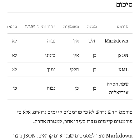
סיכום
פורמט
מבנה
משמעות
ידידותי ל-LLM
בינארי
Markdown
חלש
אין
גבוה
לא
JSON
כן
אין
בינוני
לא
XML
כן
חלקי
נמוך
לא
שפת הסקה
כן
כן
גבוה
כן
אידיאלית
פורמט חדש נדרש לא כי פורמטים קיימים גרועים. אלא כי
פורמטים קיימים נוצרו בעידן אחר, למטרה אחרת.
Markdown נוצר למסמכים שבני אדם קוראים. JSON נוצר