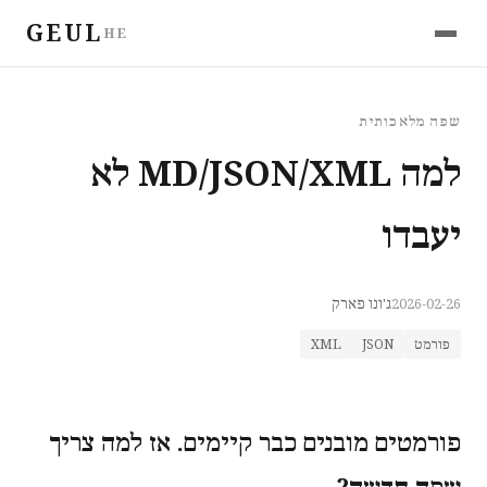
GEUL
HE
שפה מלאכותית
למה MD/JSON/XML לא
יעבדו
2026-02-26
ג'ונו פארק
פורמט
JSON
XML
פורמטים מובנים כבר קיימים. אז למה צריך
שפה חדשה?