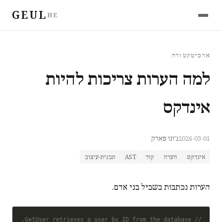
GEUL
HE
ארכיטקטורה
למה הערות צריכות להיות
אינדקס
2026-03-01
ג'ונו פארק
אינדקס
הערה
קוד
AST
תבנית-עיצוב
הערות נכתבות בשביל בני אדם.
// GetUser retrieves a user by ID from the database.