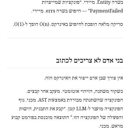
בשדה Entity. מיידי. “פונקציות שמייצרות
PaymentFailed” — חיפוש בשדה errs. מיידי.
סריקה מלאה הופכת לחיפוש באינדקס. O(n) הופך ל-O(1).
בני אדם לא צריכים לכתוב
אין צורך שבן אדם ייצור את האינדקס הזה.
כשקוד משתנה, הזיהוי אוטומטי. מעקב אחר קבצים.
הפונקציה שהשתנתה מבודדת באמצעות AST. מכני. גוף
הפונקציה מועבר ל-LLM קטן. “קבע את התבנית, הישות
והפעולה של הפונקציה הזו.” התוצאה מוכנסת בפורמט קבוע
מראש. מכני.