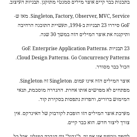
בתכנות כבר קיים אוצר מילים סמנטי מתוקנן. תבניות העיצוב.
Singleton, Factory, Observer, MVC, Service. מאז ש-
GoF סידרו 23 תבניות ב-1994, תעשיית התוכנה הרחיבה
ותיקננה את אוצר המילים הזה במשך 30 שנה.
23 תבניות GoF. Enterprise Application Patterns.
Cloud Design Patterns. Go Concurrency Patterns.
הכול כבר מסודר.
אוצר המילים הזה אינו עמום. Singleton זה Singleton.
מפתחים לא מפרשים אותו אחרת. ההגדרה מוסכמת, תנאי
המימוש ברורים, והפרות נתפסות בסקירת קוד.
מערכת אוצר המילים הזו הופכת לקודבוק של האינדקס. אין
צורך ליצור חדש. הוא כבר קיים.
לשפה טבעית אין את זה. ל"גדול" יש הגדרה במילון, אבל כל