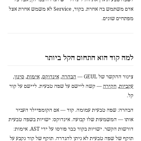
אדם משתמש בה אחרת. בקוד, Service לא משמש אחרת אצל
מפתחים שונים.
למה קוד הוא התחום הקל ביותר
צינור ההקשר של GEUL —
הבהרה
,
אינדוקס
,
אימות
,
סינון
,
עקביות
,
חקירה
— קשה ליישם על שפה טבעית. ליישם על קוד
קל.
הבהרה: שפה טבעית עמומה. קוד — אם הקומפיילר העביר
אותו — המשמעות שלו קבועה. אינדוקס: ישויות בשפה טבעית
דורשות הקשר. ישויות בקוד כבר פורסו על ידי AST. אימות:
תוקף של שפה טבעית לא ניתן להגדרה. תוקף של קוד נקבע על