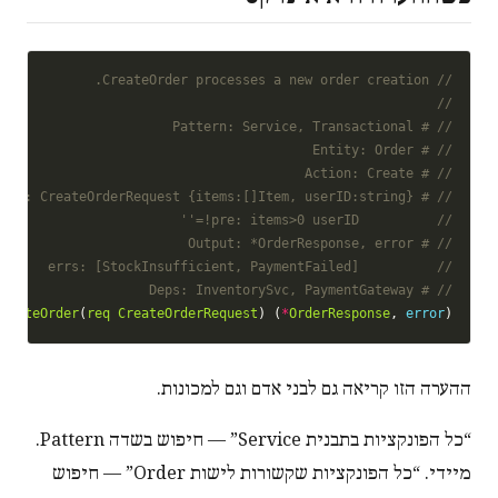
// CreateOrder processes a new order creation.
//
// # Pattern: Service, Transactional
// # Entity: Order
// # Action: Create
// # Input: CreateOrderRequest {items:[]Item, userID:string}
//          pre: items>0 userID!=''
// # Output: *OrderResponse, error
//          errs: [StockInsufficient, PaymentFailed]
// # Deps: InventorySvc, PaymentGateway
CreateOrder
(
req
CreateOrderRequest
) (
*
OrderResponse
, 
error
) {

ההערה הזו קריאה גם לבני אדם וגם למכונות.
“כל הפונקציות בתבנית Service” — חיפוש בשדה Pattern.
מיידי. “כל הפונקציות שקשורות לישות Order” — חיפוש