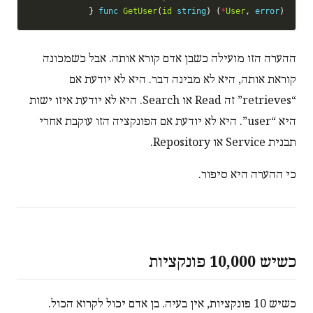
func
GetUser
(
id
string
) (
*
User
, 
error
) {

ההערה הזו מועילה כשבן אדם קורא אותה. אבל כשמכונה
קוראת אותה, היא לא מבינה דבר. היא לא יודעת אם
“retrieves” זה Read או Search. היא לא יודעת איזו ישות
היא “user”. היא לא יודעת אם הפונקציה הזו עוקבת אחרי
תבנית Service או Repository.
כי ההערה היא סיפור.
כשיש 10,000 פונקציות
כשיש 10 פונקציות, אין בעיה. בן אדם יכול לקרוא הכול.