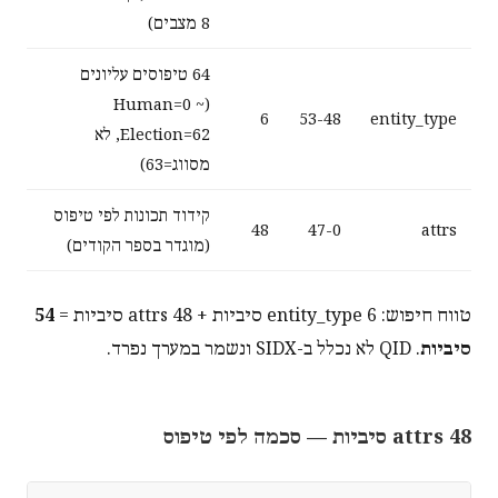
8 מצבים)
64 טיפוסים עליונים
(Human=0 ~
6
53-48
entity_type
Election=62, לא
מסווג=63)
קידוד תכונות לפי טיפוס
48
47-0
attrs
(מוגדר בספר הקודים)
טווח חיפוש: entity_type 6 סיביות + attrs 48 סיביות =
54
סיביות
. QID לא נכלל ב-SIDX ונשמר במערך נפרד.
attrs 48 סיביות — סכמה לפי טיפוס