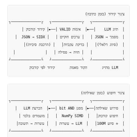
   LLM מתייג       הקוד מאמת       קידוד לפי קודבוק
