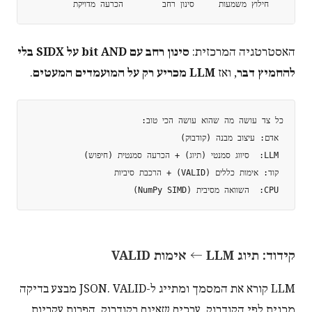
   חילוץ משמעות     סינון רחב        הכרעה מדויקת

האסטרטגיה המרכזית:
סינון רחב עם bit AND על SIDX בלי
להחמיץ דבר
, ואז
LLM מכריע רק על המועמדים המעטים
.
 CPU:  השוואה מסיבית (NumPy SIMD)

קידוד: תיוג LLM ← אימות VALID
LLM קורא את המסמך ומתייג ל-JSON. VALID מבצע בדיקה
מכנית לפי הקודבוק. ערכים שאינם בקודבוק, הפרות עקביות