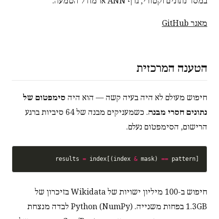
במסד נתונים וקטורי, גרף ANN או מודל הטמעה.
מאגר GitHub
הטענה המרכזית
חיפוש מעולם לא היה בעיה קשה — הוא היה
סימפטום של
נתונים חסרי מבנה
. כשמעניקים מבנה של 64 סיביות ברגע
הרישום, הסימפטום נעלם.
results 
=
 index[(index 
&
 mask) 
==
 pattern]

חיפוש ב-100 מיליון ישויות של Wikidata בזיכרון של
1.3GB בפחות משנייה. Python (NumPy) לבדה מנצחת