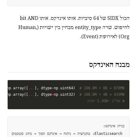
הכול SIDX של 64 סיביות. אותו אינדקס. אותו bit AND
לחיפוש. שדה entity_type מבחין בין ישויות (Human,
Org) לאירועות (Event).
מבנה האינדקס
y 
=
 np
.
array([
...
], dtype
=
np
.
uint64)  
# 108.8M × 8B = 870MB
  
=
 np
.
array([
...
], dtype
=
np
.
uint32)  
# 108.8M × 4B = 435MB
# סה"כ ~1.3GB זיכרון