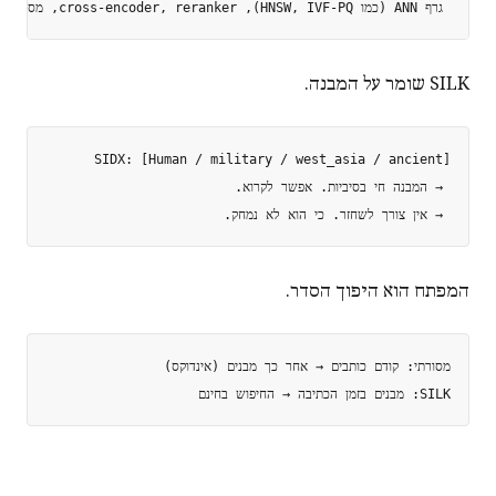
 גרף ANN (כמו HNSW, IVF-PQ), cross-encoder, reranker, מסנן מטא-דאטה...

SILK שומר על המבנה.
 → אין צורך לשחזר. כי הוא לא נמחק.

המפתח הוא היפוך הסדר.
SILK: מבנים בזמן הכתיבה → החיפוש בחינם
