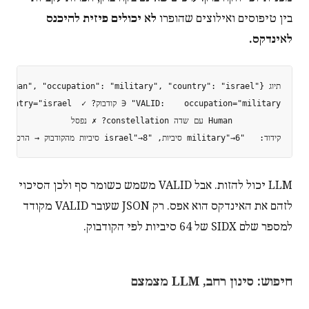
בין טיפוסים ואילוצים שהופרו
לא יכולים פיזית להיכנס
לאינדקס.
קידוד:   "military"→6 סיביות, "israel"→8 סיביות מהקודבוק → הרכבת סיביות → SIDX uint64

LLM יכול להזות. אבל VALID משמש כשומר סף ולכן הסיכוי
לזהם את האינדקס הוא אפס. רק JSON שעובר VALID מקודד
למספר שלם SIDX של 64 סיביות לפי הקודבוק.
חיפוש: סינון רחב, LLM מצמצם