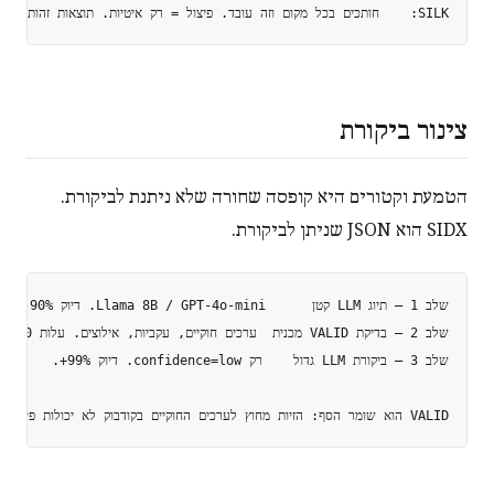
SILK:    חותכים בכל מקום וזה עובד. פיצול = רק איטיות. תוצאות זהות.

צינור ביקורת
הטמעת וקטורים היא קופסה שחורה שלא ניתנת לביקורת.
SIDX הוא JSON שניתן לביקורת.
VALID הוא שומר הסף: הזיות מחוץ לערכים החוקיים בקודבוק לא יכולות פיזית להיכנס לאינדקס.
