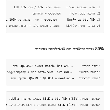
4. הכרעה סופית של LLM    מועמדים מעטים בלבד — הכרעה סמנטית מדויקת

80% מהחיפושים הם שאילתות מבניות
"פסגת ביידן-שי"   → Q6279 ∩ Q15031 ∩ meeting. חיתוך. סיום.
