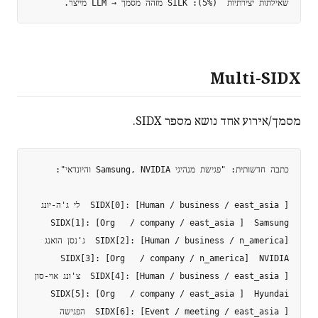
שאילתות יצירתיות  (5%): SILK מזהה מסמך → LLM מייצר.

Multi-SIDX
מסמך/אירוע אחד נושא מספר SIDX.
SIDX[6]: [Event / meeting / east_asia ]  הפגישה
