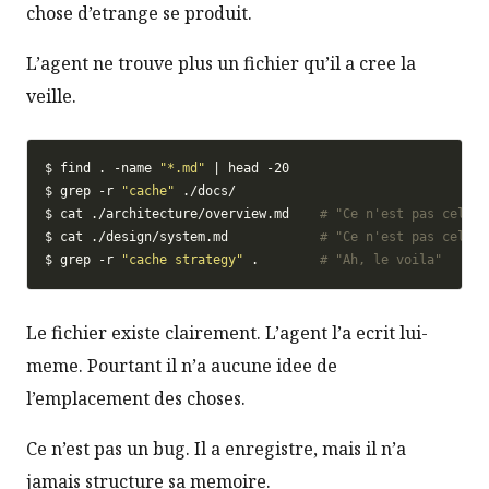
chose d’etrange se produit.
L’agent ne trouve plus un fichier qu’il a cree la
veille.
$ find . -name 
"*.md"
$ grep -r 
"cache"
$ cat ./architecture/overview.md    
# "Ce n'est pas celui-
$ cat ./design/system.md            
# "Ce n'est pas celui-
$ grep -r 
"cache strategy"
 .        
# "Ah, le voila"
Le fichier existe clairement. L’agent l’a ecrit lui-
meme. Pourtant il n’a aucune idee de
l’emplacement des choses.
Ce n’est pas un bug. Il a enregistre, mais il n’a
jamais structure sa memoire.