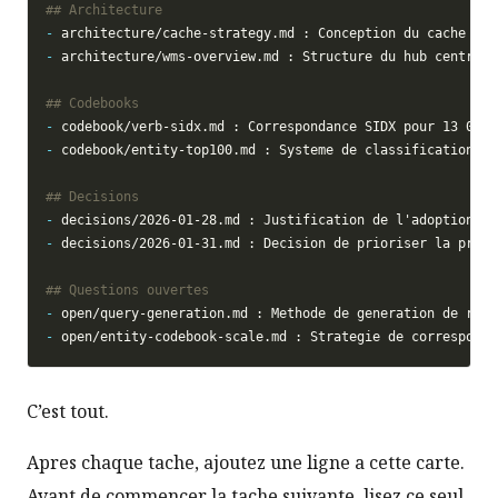
-
-
-
-
-
-
-
-
C’est tout.
Apres chaque tache, ajoutez une ligne a cette carte.
Avant de commencer la tache suivante, lisez ce seul