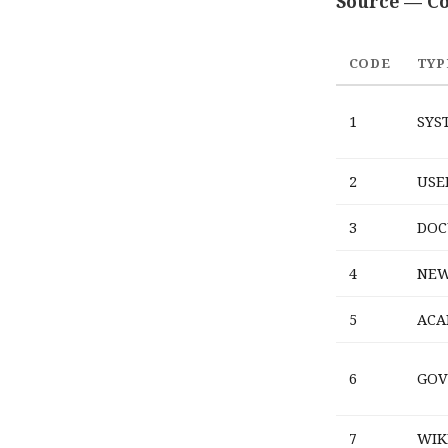
Source — Co
CODE
TYP
1
SYS
2
USE
3
DOC
4
NE
5
ACA
6
GOV
7
WIK