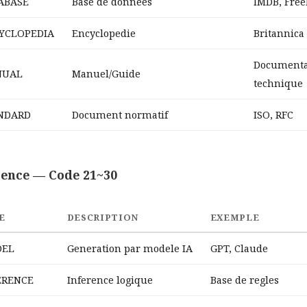
ABASE
Base de donnees
IMDB, Free
YCLOPEDIA
Encyclopedie
Britannica
Documenta
NUAL
Manuel/Guide
technique
NDARD
Document normatif
ISO, RFC
rence — Code 21~30
E
DESCRIPTION
EXEMPLE
EL
Generation par modele IA
GPT, Claude
ERENCE
Inference logique
Base de regles