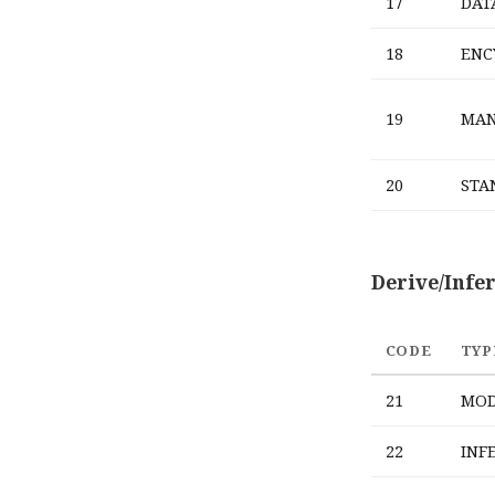
17
DAT
18
ENC
19
MA
20
STA
Derive/Infe
CODE
TYP
21
MOD
22
INF