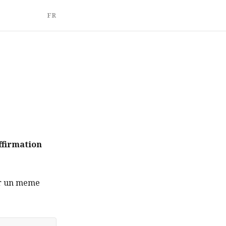
FR
ffirmation
ur un meme