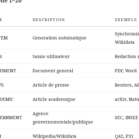
de 1~20
E
DESCRIPTION
EXEMPLE
Synchronis
TEM
Generation automatique
Wikidata
R
Saisie utilisateur
Redaction
UMENT
Document general
PDF, Word
WS
Article de presse
Reuters, A
DEMIC
Article academique
arXiv, Nat
Agence
ERNMENT
SEC, INSEE
gouvernementale/publique
I
Wikipedia/Wikidata
Q42, P31