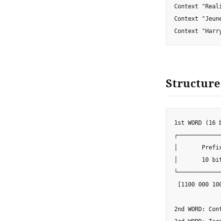
Context "Real
Context "Jeun
Structure 
1st WORD (16 b
┌────────────
│       Prefi
│       10 bi
└────────────
 [1100 000 100
2nd WORD: Cont