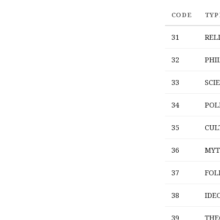
CODE
TYP
31
REL
32
PHI
33
SCI
34
POL
35
CUL
36
MYT
37
FOL
38
IDE
39
THE