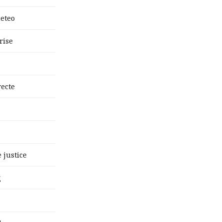
eteo
rise
recte
 justice
g