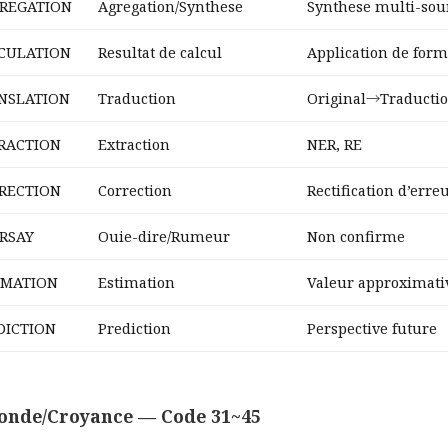
REGATION
Agregation/Synthese
Synthese multi-sou
CULATION
Resultat de calcul
Application de for
NSLATION
Traduction
Original→Traducti
RACTION
Extraction
NER, RE
RECTION
Correction
Rectification d’erre
RSAY
Ouie-dire/Rumeur
Non confirme
IMATION
Estimation
Valeur approximati
DICTION
Prediction
Perspective future
onde/Croyance — Code 31~45