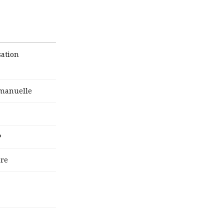
ation
 manuelle
P
ure