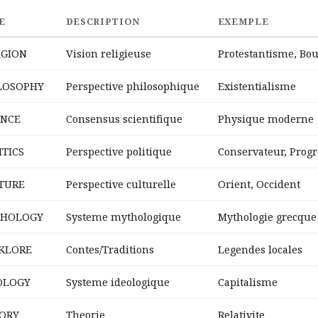
E
DESCRIPTION
EXEMPLE
IGION
Vision religieuse
Protestantisme, B
LOSOPHY
Perspective philosophique
Existentialisme
ENCE
Consensus scientifique
Physique moderne
ITICS
Perspective politique
Conservateur, Progr
TURE
Perspective culturelle
Orient, Occident
HOLOGY
Systeme mythologique
Mythologie grecque
KLORE
Contes/Traditions
Legendes locales
OLOGY
Systeme ideologique
Capitalisme
ORY
Theorie
Relativite