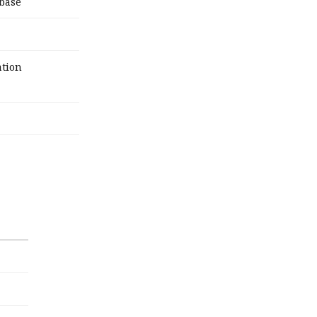
base
tion