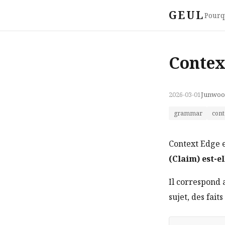
GEUL
Pourq
Contex
2026-03-01
Junwoo
grammar
cont
Context Edge
(Claim) est-el
Il correspond 
sujet, des fait