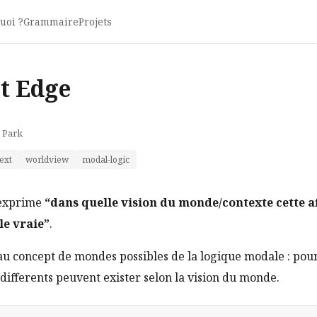
uoi ?
Grammaire
Projets
t Edge
 Park
ext
worldview
modal-logic
 exprime
“dans quelle vision du monde/contexte cette a
le vraie”
.
au concept de mondes possibles de la logique modale : po
s differents peuvent exister selon la vision du monde.