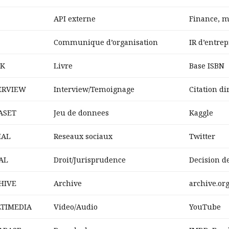
API externe
Finance, m
Communique d’organisation
IR d’entrep
K
Livre
Base ISBN
ERVIEW
Interview/Temoignage
Citation di
ASET
Jeu de donnees
Kaggle
IAL
Reseaux sociaux
Twitter
AL
Droit/Jurisprudence
Decision de
HIVE
Archive
archive.or
TIMEDIA
Video/Audio
YouTube