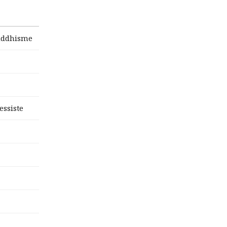
ouddhisme
essiste