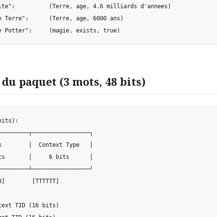
ite":          (Terre, age, 4.6 milliards d'annees)

e Terre":      (Terre, age, 6000 ans)

du paquet (3 mots, 48 bits)
its):

─────────┬─────────────────┐

x        │  Context Type   │

ts       │     6 bits      │

─────────┴─────────────────┘

]        [TTTTTT]

ext TID (16 bits)
