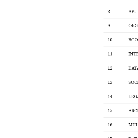
8
API
9
ORG
10
BOO
11
INT
12
DAT
13
SOC
14
LEG
15
ARC
16
MUL