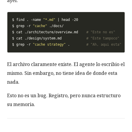
ayer.
$ find . -name 
"*.md"
$ grep -r 
"cache"
$ cat ./architecture/overview.md    
# "Este no es"
$ cat ./design/system.md            
# "Este tampoco"
$ grep -r 
"cache strategy"
 .        
# "Ah, aqui esta"
El archivo claramente existe. El agente lo escribio el
mismo. Sin embargo, no tiene idea de donde esta
nada.
Esto no es un bug. Registro, pero nunca estructuro
su memoria.