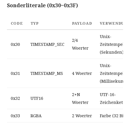
Sonderliterale (0x30~0x3F)
CODE
TYP
PAYLOAD
VERWENDUN
Unix-
2/4
0x30
TIMESTAMP_SEC
Zeitstempel
Woerter
(Sekunden)
Unix-
0x31
TIMESTAMP_MS
4 Woerter
Zeitstempel
(Millisekunde
2+N
UTF-16-
0x32
UTF16
Woerter
Zeichenkette
0x33
RGBA
2 Woerter
Farbe (32 Bit)