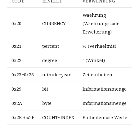
CODE
EINHEIT
VERWENDUNG
Waehrung
0x20
CURRENCY
(Waehrungscode-
Erweiterung)
0x21
percent
% (Verhaeltnis)
0x22
degree
° (Winkel)
0x23~0x28
minute~year
Zeiteinheiten
0x29
bit
Informationsmenge
0x2A
byte
Informationsmenge
0x2B~0x2F
COUNT~INDEX
Einheitenlose Werte