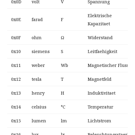
0x0D
volt
V
Spannung
Elektrische
0x0E
farad
F
Kapazitaet
0x0F
ohm
Ω
Widerstand
0x10
siemens
S
Leitfaehigkeit
0x11
weber
Wb
Magnetischer Fluss
0x12
tesla
T
Magnetfeld
0x13
henry
H
Induktivitaet
0x14
celsius
°C
Temperatur
0x15
lumen
lm
Lichtstrom
0x16
lux
lx
Beleuchtungsstaerke