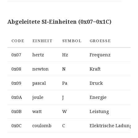
Abgeleitete SI-Einheiten (0x07~0x1C)
CODE
EINHEIT
SYMBOL
GROESSE
0x07
hertz
Hz
Frequenz
0x08
newton
N
Kraft
0x09
pascal
Pa
Druck
0x0A
joule
J
Energie
0x0B
watt
W
Leistung
0x0C
coulomb
C
Elektrische Ladung