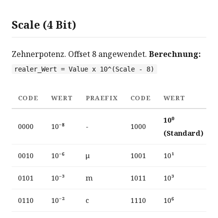
Scale (4 Bit)
Zehnerpotenz. Offset 8 angewendet.
Berechnung:
realer_Wert = Value x 10^(Scale - 8)
CODE
WERT
PRAEFIX
CODE
WERT
10⁰
0000
10⁻⁸
-
1000
(Standard)
0010
10⁻⁶
μ
1001
10¹
0101
10⁻³
m
1011
10³
0110
10⁻²
c
1110
10⁶