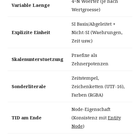
4~N Woerter (je nach
Variable Laenge
Wertgroesse)
SI Basis/Abgeleitet +
Explizite Einheit
Nicht-SI (Waehrungen,
Zeit usw.)
Praefixe als
Skalenunterstuetzung
Zehnerpotenzen
Zeitstempel,
Sonderliterale
Zeichenketten (UTF-16),
Farben (RGBA)
Node-Eigenschaft
TID am Ende
(Konsistenz mit
Entity
Node
)