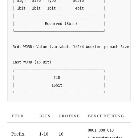
│ Sign │ Size │ Type │      Scale         │

│ 1bit │ 2bit │ 1bit │       4bit         │

├──────┴──────┴──────┴────────────────────┤

│              Reserved (8bit)            │

└─────────────────────────────────────────┘

3rd+ WORD: Value (variabel, 1/2/4 Woerter je nach Size)

Last WORD (16 Bit)

┌─────────────────────────────────────────┐

│                  TID                    │

│                 16bit                   │

FELD
BITS
GROESSE
BESCHREIBUNG
0001 000 010
Prefix
1-10
10