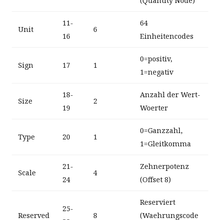
(Quantity Node)
11-
64
Unit
6
16
Einheitencodes
0=positiv,
Sign
17
1
1=negativ
18-
Anzahl der Wert-
Size
2
19
Woerter
0=Ganzzahl,
Type
20
1
1=Gleitkomma
21-
Zehnerpotenz
Scale
4
24
(Offset 8)
Reserviert
25-
Reserved
8
(Waehrungscode