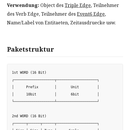
Verwendung:
Object des
Triple Edge
, Teilnehmer
des Verb Edge, Teilnehmer des
Event6 Edge
,
Name/Label von Entitaeten, Zeitausdruecke usw.
Paketstruktur
1st WORD (16 Bit)

┌────────────────────┬────────────────────┐

│      Prefix        │       Unit         │

│      10bit         │       6bit         │

└────────────────────┴────────────────────┘

2nd WORD (16 Bit)

┌──────┬──────┬──────┬────────────────────┐
