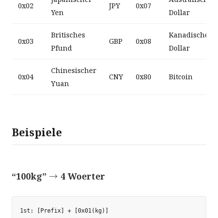
0x02
JPY
0x07
Yen
Dollar
Britisches
Kanadischer
0x03
GBP
0x08
Pfund
Dollar
Chinesischer
0x04
CNY
0x80
Bitcoin
Yuan
Beispiele
“100kg” → 4 Woerter
1st: [Prefix] + [0x01(kg)]
