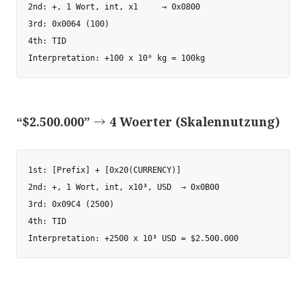
2nd: +, 1 Wort, int, x1     → 0x0800

3rd: 0x0064 (100)

4th: TID

“$2.500.000” → 4 Woerter (Skalennutzung)
1st: [Prefix] + [0x20(CURRENCY)]

2nd: +, 1 Wort, int, x10³, USD  → 0x0B00

3rd: 0x09C4 (2500)

4th: TID
