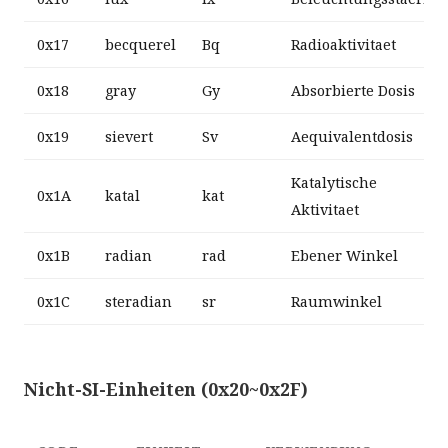
0x17
becquerel
Bq
Radioaktivitaet
0x18
gray
Gy
Absorbierte Dosis
0x19
sievert
Sv
Aequivalentdosis
Katalytische
0x1A
katal
kat
Aktivitaet
0x1B
radian
rad
Ebener Winkel
0x1C
steradian
sr
Raumwinkel
Nicht-SI-Einheiten (0x20~0x2F)