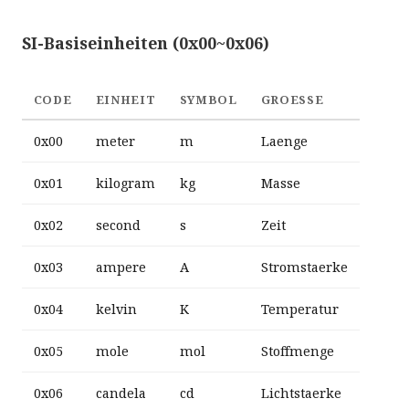
SI-Basiseinheiten (0x00~0x06)
CODE
EINHEIT
SYMBOL
GROESSE
0x00
meter
m
Laenge
0x01
kilogram
kg
Masse
0x02
second
s
Zeit
0x03
ampere
A
Stromstaerke
0x04
kelvin
K
Temperatur
0x05
mole
mol
Stoffmenge
0x06
candela
cd
Lichtstaerke