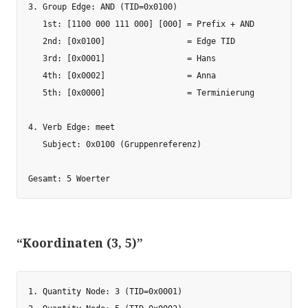
3. Group Edge: AND (TID=0x0100)

   1st: [1100 000 111 000] [000] = Prefix + AND

   2nd: [0x0100]                 = Edge TID

   3rd: [0x0001]                 = Hans

   4th: [0x0002]                 = Anna

   5th: [0x0000]                 = Terminierung

4. Verb Edge: meet

   Subject: 0x0100 (Gruppenreferenz)

“Koordinaten (3, 5)”
1. Quantity Node: 3 (TID=0x0001)
