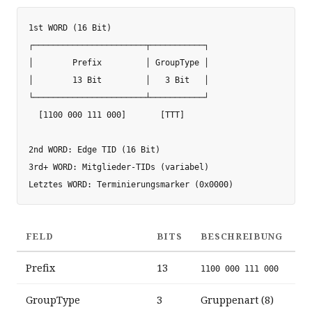
1st WORD (16 Bit)

┌───────────────────────┬───────────┐

│        Prefix         │ GroupType │

│        13 Bit         │   3 Bit   │

└───────────────────────┴───────────┘

  [1100 000 111 000]       [TTT]

2nd WORD: Edge TID (16 Bit)

3rd+ WORD: Mitglieder-TIDs (variabel)

FELD
BITS
BESCHREIBUNG
Prefix
13
1100 000 111 000
GroupType
3
Gruppenart (8)