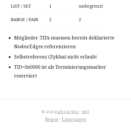
LIST / SET
1
unbegrenzt
RANGE / PAIR
2
2
Mitglieder-TIDs muessen bereits deklarierte
Nodes/Edges referenzieren
Selbstreferenz (Zyklus) nicht erlaubt
TID=0x0000 ist als Terminierungsmarker
reserviert
© 2026
Park Jun Woo
·
MIT
Repos
·
Languages