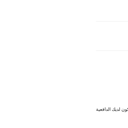
1 ساعة ليست بالقليلة. لتكون لديك الدافعية