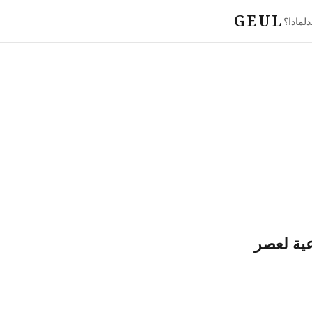
GEUL
د
لماذا؟
عية لعصر