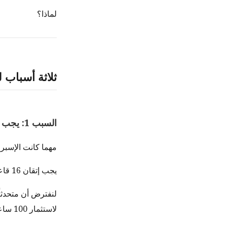
لماذا؟
ثلاثة أسباب 
السبب 1: يجب تعلمها
مهما كانت الإسبرا
يجب إتقان 16 قاعدة. يجب حفظ الجذور. تحتاج ممارسة التفكير والكتابة بتلك اللغة.
لاستثمار 100 ساعة، يجب أن يكون هناك بالفعل شخص للتواصل معه بالإسبرانتو.