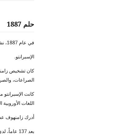
حلم 1887
في عام 1887، نشر طبيب عيون بولندي يُدعى لودفيك زامنهوف لغة مشتركة للبشرية.
الإسبرانتو.
كان تشخيص زامنهو
الصراعات، والصراع
اللغات الأوروبية ا
أدرك زامنهوف عدم
بعد 137 عاماً، لدى الإسبرانتو نحو 2 مليون متحدث. 0.025% من سكان العالم. الإسبرانتو فشلت.