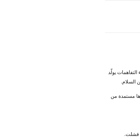
لتفاهمات يولّد
 السلام.
بلا استثناءات. جذورها مستمدة من