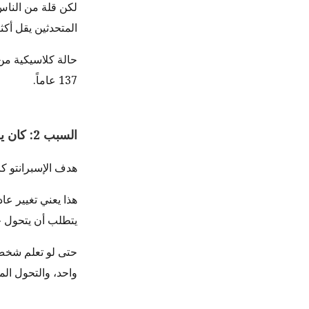
لكن قلة من الناس ي
المتحدثين يقل أكثر
حالة كلاسيكية من 
137 عاماً.
السبب 2: كان يجب عليها استبدال اللغات الموجودة
هدف الإسبرانتو كا
هذا يعني تغيير عا
يتطلب أن يتحول ج
حتى لو تعلم شخص و
واحد، والتحول ال