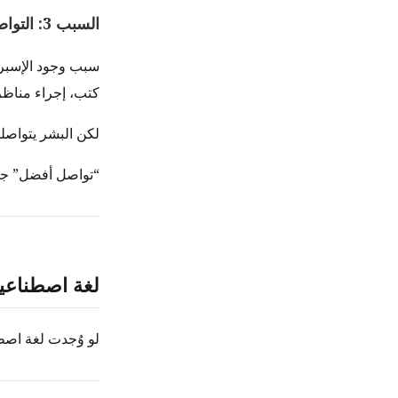
السبب 3: التواصل نفسه كان الهدف
سبب وجود الإسبران
كتب، إجراء مناظر
لكن البشر يتواصلو
“تواصل أفضل” جذا
لغة اصطناعية
لو وُجدت لغة اصطن