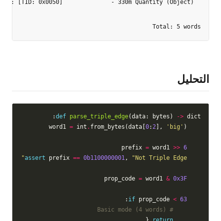
Total: 5 words

التحليل
def
parse_triple_edge
(data: bytes) 
->
 dict:

=
 int
.
from_bytes(data[
0
:
2
], 
'big'
)

    word1 
=
 word1 
>>
6
    prefix 
assert
 prefix 
==
0b1100000001
, 
"Not Triple Edge"
=
 word1 
&
0x3F
    prop_code 
:

if
 prop_code 
<
63
# Basic mode (4 words)
 {

return