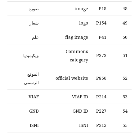
48
P18
image
صورة
49
P154
logo
شعار
50
P41
flag image
علم
Commons
51
P373
ويكيميديا
category
الموقع
official website
P856
52
الرسمي
VIAF
VIAF ID
P214
53
GND
GND ID
P227
54
ISNI
ISNI
P213
55