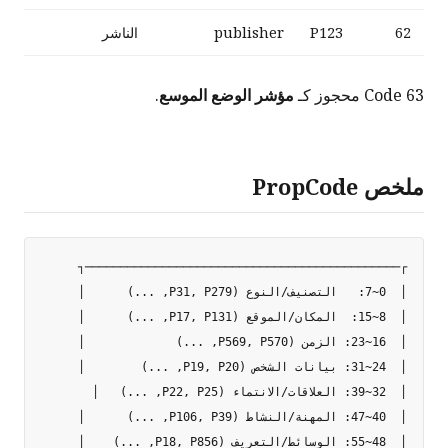
62
P123
publisher
الناشر
Code 63 محجوز كـ
مؤشر الوضع الموسع
.
ملخص PropCode