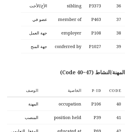
36
P3373
sibling
الأخ/الأخت
37
P463
member of
عضو في
38
P108
employer
جهة العمل
39
P1027
conferred by
جهة المنح
المهنة/النشاط (Code 40~47)
CODE
P-ID
الخاصية
الوصف
40
P106
occupation
المهنة
41
P39
position held
المنصب
42
P69
educated at
المؤهل التعليمي