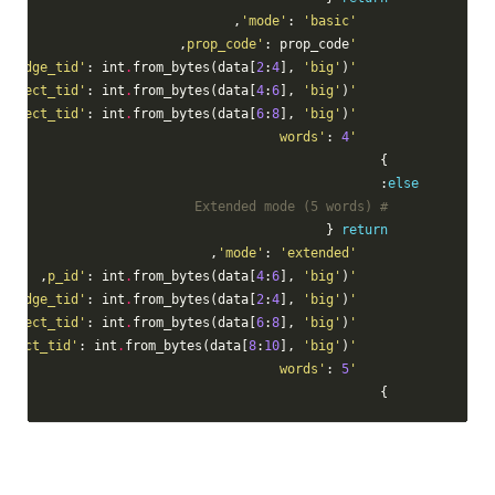
,

: 
'basic'
'mode'
: prop_code,

'prop_code'
: int
.
from_bytes(data[
2
:
4
], 
'big'
),

'edge_tid'
: int
.
from_bytes(data[
4
:
6
], 
'big'
),

'subject_tid'
: int
.
from_bytes(data[
6
:
8
], 
'big'
),

'object_tid'
: 
4
'words'
        }

:

else
# Extended mode (5 words)
 {

return
,

: 
'extended'
'mode'
: int
.
from_bytes(data[
4
:
6
], 
'big'
),

'p_id'
: int
.
from_bytes(data[
2
:
4
], 
'big'
),

'edge_tid'
: int
.
from_bytes(data[
6
:
8
], 
'big'
),

'subject_tid'
: int
.
from_bytes(data[
8
:
10
], 
'big'
),

'object_tid'
: 
5
'words'
        }
