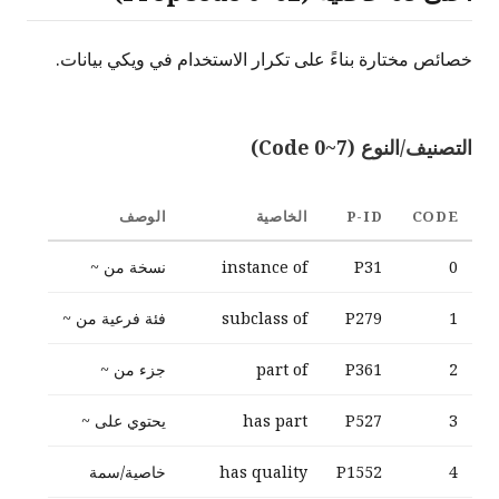
خصائص مختارة بناءً على تكرار الاستخدام في ويكي بيانات.
التصنيف/النوع (Code 0~7)
CODE
P-ID
الخاصية
الوصف
0
P31
instance of
نسخة من ~
1
P279
subclass of
فئة فرعية من ~
2
P361
part of
جزء من ~
3
P527
has part
يحتوي على ~
4
P1552
has quality
خاصية/سمة