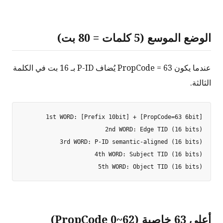
الوضع الموسع (5 كلمات = 80 بت)
عندما يكون PropCode = 63 يُضاف P-ID بـ 16 بت في الكلمة
الثالثة.
5th WORD: Object TID (16 bits)

أعلى 63 خاصية (PropCode 0~62)