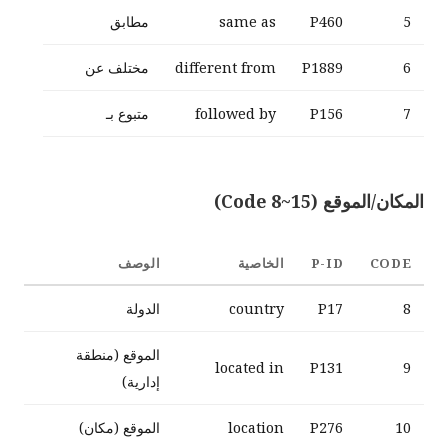
5
P460
same as
مطابق
6
P1889
different from
مختلف عن
7
P156
followed by
متبوع بـ
المكان/الموقع (Code 8~15)
CODE
P-ID
الخاصية
الوصف
8
P17
country
الدولة
الموقع (منطقة
located in
P131
9
إدارية)
10
P276
location
الموقع (مكان)