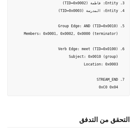
   0xC0 0x04

التحقق من التدفق