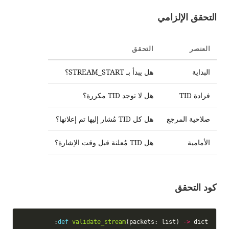
التحقق الإلزامي
العنصر
التحقق
البداية
هل يبدأ بـ STREAM_START؟
فرادة TID
هل لا توجد TID مكررة؟
صلاحية المرجع
هل كل TID مُشار إليها تم إعلانها؟
الأمامية
هل TID مُعلنة قبل وقت الإشارة؟
كود التحقق
def
validate_stream
(packets: list) 
->
 dict:
