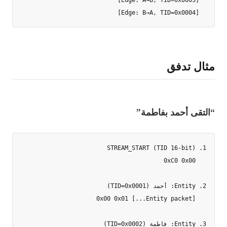
  [Edge: B→A, TID=0x0004]

مثال تدفق
“التقى أحمد بفاطمة”