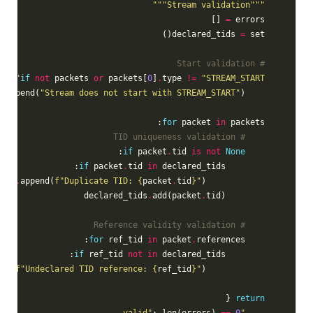
"""Stream validation"""
 []

=
    errors 
=
 set()

    declared_tids 
# Start validation
:

if
not
 packets 
or
 packets[
0
]
.
type 
!=
"STREAM_START"
.
append(
"Stream does not start with STREAM_START"
)

        errors
for
 packet 
in
 packets:

# TID uniqueness validation
:

if
 packet
.
tid 
is
not
None
if
 packet
.
tid 
in
 declared_tids:

.
append(
f
"Duplicate TID: 
{
packet
.
tid
}
"
)

                errors
.
add(packet
.
tid)

            declared_tids
# Reference validity validation
for
 ref_tid 
in
 packet
.
references:

if
 ref_tid 
not
in
 declared_tids:

end(
f
"Undeclared TID reference: 
{
ref_tid
}
"
)

                errors
 {

return
,

: len(errors) 
==
0
"valid"