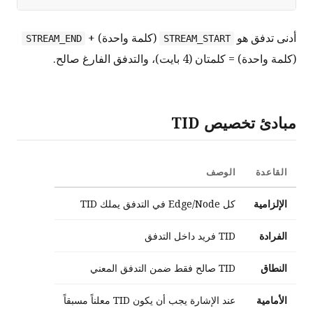
أدنى تدفق هو
(كلمة واحدة) +
STREAM_END
STREAM_START
(كلمة واحدة) = كلمتان (4 بايت)، والتدفق الفارغ صالح.
مبادئ تخصيص TID
القاعدة
الوصف
الإلزامية
كل Edge/Node في التدفق يملك TID
الفرادة
TID فريد داخل التدفق
النطاق
TID صالح فقط ضمن التدفق المعني
الأمامية
عند الإشارة يجب أن يكون TID معلناً مسبقاً