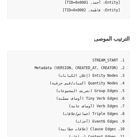
  [Entity: فاطمة, TID=0x0002]

الترتيب الموصى