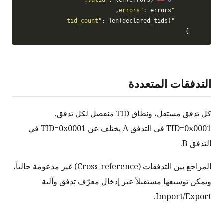
: errors,

"errors"
: len(declared_tids)

"tid_count"
    }

التدفقات المتعددة
كل تدفق مستقل، ونطاق TID منفصل لكل تدفق.
TID=0x0001 في التدفق A يختلف عن TID=0x0001 في
التدفق B.
المراجع بين التدفقات (Cross-reference) غير مدعومة حالياً،
ويمكن توسيعها مستقبلاً عبر إدخال معرّف تدفق وآلية
Import/Export.