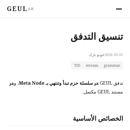
GEUL
AR
تنسيق التدفق
2026-03-01
جونو بارك
TID
stream
grammar
تدفق GEUL هو
سلسلة حزم تبدأ وتنتهي بـ Meta Node
، وهو
مستند GEUL مكتمل.
الخصائص الأساسية