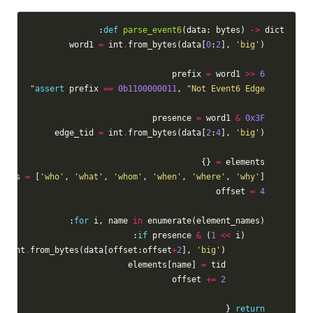
def
parse_event6
(data: bytes) 
->
 dict:

=
 int
.
from_bytes(data[
0
:
2
], 
'big'
)

    word1 
=
 word1 
>>
6
    prefix 
assert
 prefix 
==
0b1100000011
, 
"Not Event6 Edge"
=
 word1 
&
0x3F
    presence 
=
 int
.
from_bytes(data[
2
:
4
], 
'big'
)

    edge_tid 
 {}

=
    elements 
=
 [
'who'
, 
'what'
, 
'whom'
, 
'when'
, 
'where'
, 
'why'
]

    element_names 
=
4
    offset 
for
 i, name 
in
 enumerate(element_names):

if
 presence 
&
 (
1
<<
 i):

=
 int
.
from_bytes(data[offset:offset
+
2
], 
'big'
)

            tid 
=
 tid

            elements[name] 
+=
2
            offset 
 {

return