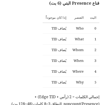
قناع Presence البتي (6 بت)
البت
العنصر
إذا كان موجوداً
0
Who
يُضاف TID
1
What
يُضاف TID
2
Whom
يُضاف TID
3
When
يُضاف TID
4
Where
يُضاف TID
5
Why
يُضاف TID
إجمالي الكلمات = 2 (رأس + Edge TID) +
popcount(Presence). النطاق 3~8 كلمات (48~128 بت).