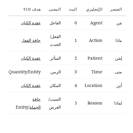
العنصر
الإنجليزي
البت
المعنى
هدف TID
مَن
Agent
0
الفاعل
عقدة الكيان
الفعل/
ماذا
Action
1
حافة الفعل
الحدث
لِمَن
Patient
2
المتأثر
عقدة الكيان
متى
Time
3
الزمن
Quantity/Entity
أين
Location
4
المكان
عقدة الكيان
السبب/
حافة
لماذا
Reason
5
الغرض
الجملة
/Entity