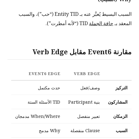
السبب البسيط يُعبَّر عنه بـ Entity TID (“حب”)، والسبب
المعقد بـ
حافة الجملة
TID (“لأنه أمطرت”).
مقارنة Event6 مقابل Verb Edge
EVENT6 EDGE
VERB EDGE
التركيز
وصف/فعل
حدث مكتمل
المشاركون
بنية Participant
TID الأسئلة الستة
الزمكان
تعبير منفصل
When/Where مدمجان
السبب
Clause منفصلة
Why مدمج