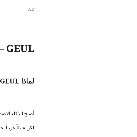
AR
GEUL — لغة دلالية للذكاء الاصطناعي
لماذا GEUL
أصبح الذكاء الاصط
لكن شيئاً غريباً ي