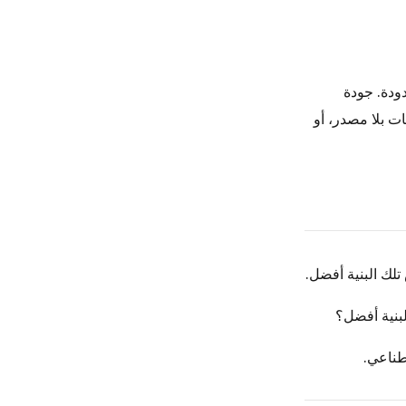
نت 128K رمز أو 1M رمز، هي محدودة. جودة
ت بلا مصدر، أو
تلك البنية أفضل.