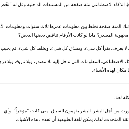
عطِ الذكاء الاصطناعي مئة صفحة من المستندات الداخلية وقل له “لخّص
 تلك المئة صفحة تخلط بين معلومات عمرها ثلاث سنوات ومعلومات الأ
 مجهولة المصدر؟ ماذا لو كانت الأرقام تناقض بعضها البعض؟
 لا يعرف. يقرأ كل شيء، ويصدّق كل شيء، ويخلط كل شيء، ثم يجيب.
 الاصطناعي. المعلومات التي تدخل إليه بلا مصدر، وبلا تاريخ، وبلا درجة
 مكان لهذه الأشياء.
لة لغة.
طورت من أجل البشر. البشر يفهمون السياق. متى كانت “مؤخراً”، وأي “
قة المتحدث. لذلك يمكن للغة الطبيعية أن تحذف هذه الأشياء.