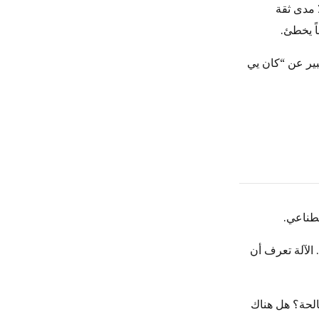
ا مدى ثقة
اً يخطئ.
بير عن “كان يي
 الآلة تعرف أن
اجع صالحة؟ هل هناك