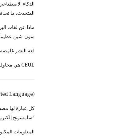
الذكاء الاصطناعي 
المتحدث. ما تحذفه 
ماذا عن لغات البر
سون-شين عظيماً” بلغة 
لغة البشر غامضة. 
GEUL هي محاولة لسد تلك الفجوة.
l Encoding Unified Language
كل عبارة لها مصدر
“سامسونج إلكترونيكس” و"ung Electronics