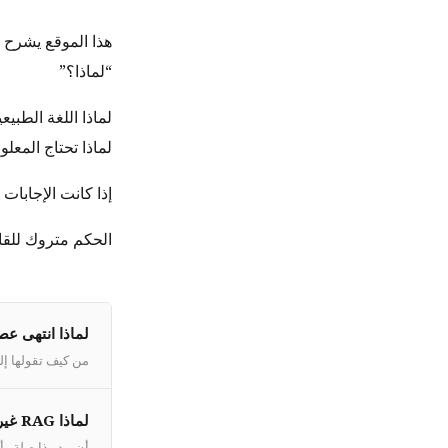
“لماذا؟”
لماذا اللغة الطبيع
لماذا تحتاج المعل
إذا كانت الإجابات مقنعة، سيبدو GEUL طبيعياً. إ
الحكم متروك للقا
لماذا انتهى عص
من كيف تقولها إلى
لماذا RAG غير كافٍ
أن يبدو ذا صلة و