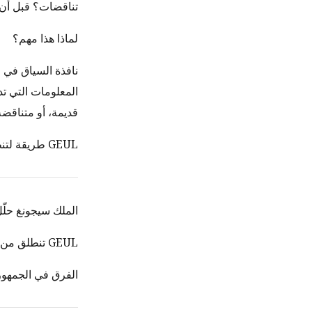
تناقضات؟ قبل أن ي
لماذا هذا مهم؟
المعلومات التي ت
قديمة، أو متناقض
GEUL طريقة لتنظيم المعلومات التي تدخل إلى الذكاء الاصطناعي.
الملك سيجونغ حلّل
GEUL تنطلق من سؤال مشابه. المعنى أيضاً له بنية – ألن يكون التعبير الذي يعكس تلك البنية أفضل؟
الفرق في الجمهور. جمهور الهانغول (Hangul)