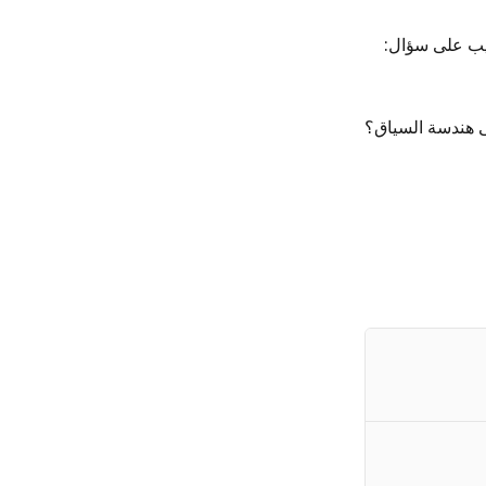
ة. نحن نجيب على سؤال:
مّى هندسة السياق؟