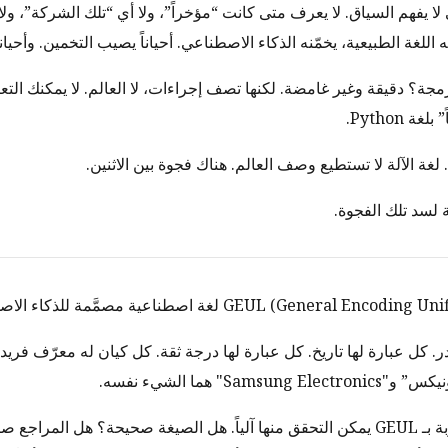
لا يفهم السياق. لا يعرف متى كانت “مؤخراً”، ولا أي “تلك الشركة”، ول
اللغة الطبيعية، يخمّنه الذكاء الاصطناعي. أحياناً يصيب التخمين. وأحيان
مجة؟ دقيقة وغير غامضة. لكنها تصف إجراءات، لا العالم. لا يمكنك التع
Python.
لغة الآلة لا تستطيع وصف العالم. هناك فجوة بين الاثنين.
GEUL (Genera) لغة اصطناعية مصمَّمة للذكاء الاصطناعي.
. كل عبارة لها تاريخ. كل عبارة لها درجة ثقة. كل كيان له معرّف فريد.
Sams" هما الشيء نفسه.
المعلومات المكتوبة بـ GEUL يمكن التحقق منها آلياً. هل الصيغة صحيحة؟ هل المر